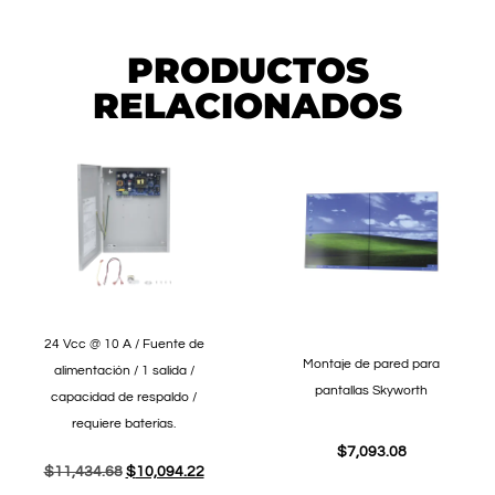
PRODUCTOS
RELACIONADOS
24 Vcc @ 10 A / Fuente de
Montaje de pared para
alimentación / 1 salida /
pantallas Skyworth
capacidad de respaldo /
requiere baterías.
$
7,093.08
$
11,434.68
$
10,094.22