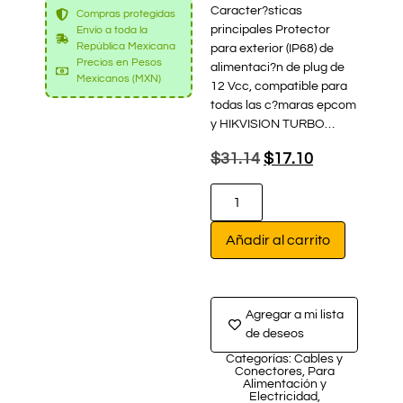
Caracter?sticas
Compras protegidas
principales Protector
Envío a toda la
República Mexicana
para exterior (IP68) de
Precios en Pesos
alimentaci?n de plug de
Mexicanos (MXN)
12 Vcc, compatible para
todas las c?maras epcom
y HIKVISION TURBO…
$
31.14
$
17.10
Añadir al carrito
Agregar a mi lista
de deseos
Categorías:
Cables y
Conectores
,
Para
Alimentación y
Electricidad
,