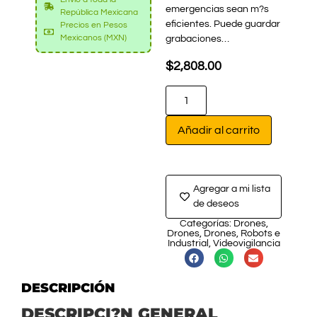
emergencias sean m?s
República Mexicana
eficientes. Puede guardar
Precios en Pesos
Mexicanos (MXN)
grabaciones…
$
2,808.00
Añadir al carrito
Agregar a mi lista
de deseos
Categorías:
Drones
,
Drones
,
Drones
,
Robots e
Industrial
,
Videovigilancia
DESCRIPCIÓN
DESCRIPCI?N GENERAL