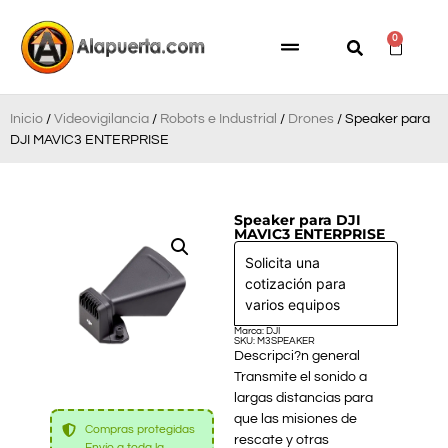
0
Inicio
/
Videovigilancia
/
Robots e Industrial
/
Drones
/ Speaker para
DJI MAVIC3 ENTERPRISE
Speaker para DJI
MAVIC3 ENTERPRISE
Solicita una
cotización para
varios equipos
Marca: DJI
SKU: M3SPEAKER
Descripci?n general
Transmite el sonido a
largas distancias para
que las misiones de
Compras protegidas
rescate y otras
Envío a toda la