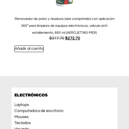
Removedor de polvo y residuos (aire comprimido) con aplicación
Pan
360º para limpieza de equipos electrónicos, válvula anti-
(1
estallamiento, 660 ml (AEROJET360-MEX)
$
317.70
$
272.70
Añadir al carrito
Añad
ELECTRÓNICOS
Laptops
Computadora de escritorio
Mouses
Teclados