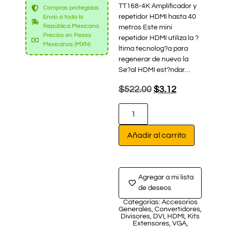
TT168-4K Amplificador y
Compras protegidas
repetidor HDMI hasta 40
Envío a toda la
República Mexicana
metros Este mini
Precios en Pesos
repetidor HDMI utiliza la ?
Mexicanos (MXN)
ltima tecnolog?a para
regenerar de nuevo la
Se?al HDMI est?ndar…
$
522.00
$
3.12
Añadir al carrito
Agregar a mi lista
de deseos
Categorías:
Accesorios
Generales
,
Convertidores
,
Divisores
,
DVI
,
HDMI
,
Kits
Extensores
,
VGA
,