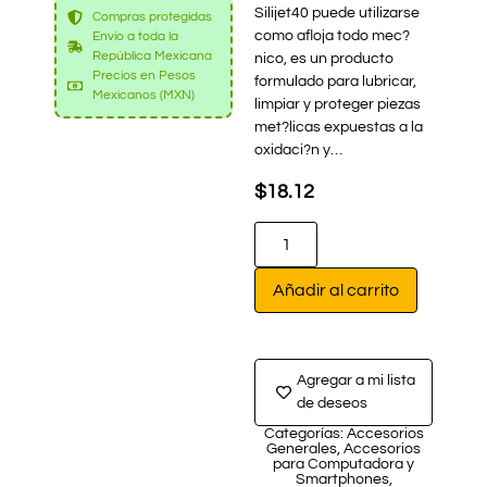
Silijet40 puede utilizarse
Compras protegidas
como afloja todo mec?
Envío a toda la
República Mexicana
nico, es un producto
Precios en Pesos
formulado para lubricar,
Mexicanos (MXN)
limpiar y proteger piezas
met?licas expuestas a la
oxidaci?n y…
$
18.12
Añadir al carrito
Agregar a mi lista
de deseos
Categorías:
Accesorios
Generales
,
Accesorios
para Computadora y
Smartphones
,