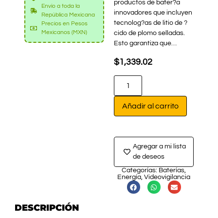
productos de bater?a
Envío a toda la
innovadores que incluyen
República Mexicana
tecnolog?as de litio de ?
Precios en Pesos
Mexicanos (MXN)
cido de plomo selladas.
Esto garantiza que…
$
1,339.02
Añadir al carrito
Agregar a mi lista
de deseos
Categorías:
Baterías
,
Energía
,
Videovigilancia
DESCRIPCIÓN