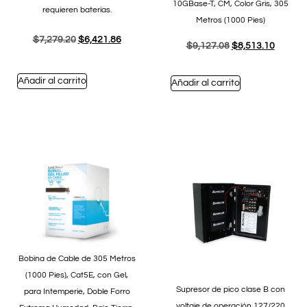
10GBase-T, CM, Color Gris, 305
requieren baterías.
Metros (1000 Pies)
$
7,279.20
$
6,421.86
$
9,127.08
$
8,513.10
Añadir al carrito
Añadir al carrito
Bobina de Cable de 305 Metros
(1000 Pies), Cat5E, con Gel,
Supresor de pico clase B con
para Intemperie, Doble Forro
voltaje de operación 127/220