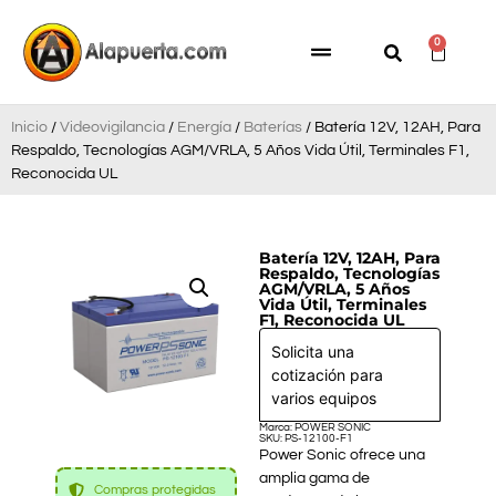
0
Inicio
/
Videovigilancia
/
Energía
/
Baterías
/ Batería 12V, 12AH, Para
Respaldo, Tecnologías AGM/VRLA, 5 Años Vida Útil, Terminales F1,
Reconocida UL
Batería 12V, 12AH, Para
Respaldo, Tecnologías
AGM/VRLA, 5 Años
Vida Útil, Terminales
F1, Reconocida UL
Solicita una
cotización para
varios equipos
Marca: POWER SONIC
SKU: PS-12100-F1
Power Sonic ofrece una
amplia gama de
Compras protegidas