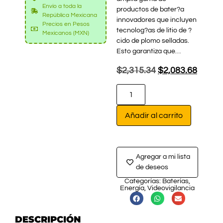
Envío a toda la
productos de bater?a
República Mexicana
innovadores que incluyen
Precios en Pesos
tecnolog?as de litio de ?
Mexicanos (MXN)
cido de plomo selladas.
Esto garantiza que…
$
2,315.34
$
2,083.68
Añadir al carrito
Agregar a mi lista
de deseos
Categorías:
Baterías
,
Energía
,
Videovigilancia
DESCRIPCIÓN