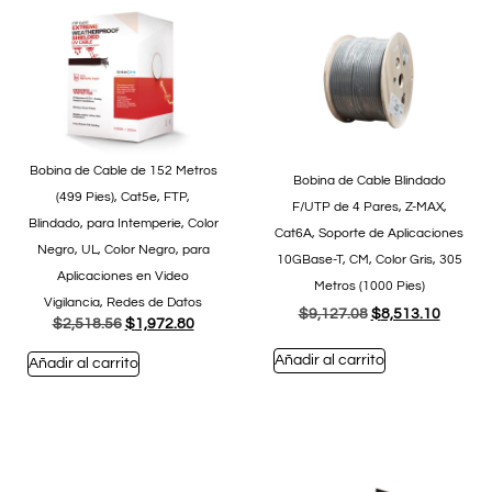
Bobina de Cable de 152 Metros
Bobina de Cable Blindado
(499 Pies), Cat5e, FTP,
F/UTP de 4 Pares, Z-MAX,
Blindado, para Intemperie, Color
Cat6A, Soporte de Aplicaciones
Negro, UL, Color Negro, para
10GBase-T, CM, Color Gris, 305
Aplicaciones en Video
Metros (1000 Pies)
Vigilancia, Redes de Datos
$
9,127.08
$
8,513.10
$
2,518.56
$
1,972.80
Añadir al carrito
Añadir al carrito