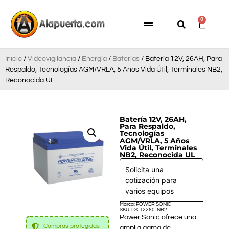
0
Inicio
/
Videovigilancia
/
Energía
/
Baterías
/ Batería 12V, 26AH, Para
Respaldo, Tecnologías AGM/VRLA, 5 Años Vida Útil, Terminales NB2,
Reconocida UL
Batería 12V, 26AH,
Para Respaldo,
Tecnologías
AGM/VRLA, 5 Años
Vida Útil, Terminales
NB2, Reconocida UL
Solicita una
cotización para
varios equipos
Marca: POWER SONIC
SKU: PS-12260-NB2
Power Sonic ofrece una
Compras protegidas
amplia gama de