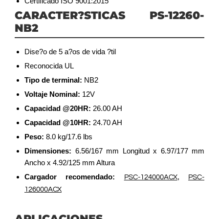
Certificado ISO 9001:2015
CARACTER?STICAS PS-12260-
NB2
Dise?o de 5 a?os de vida ?til
Reconocida UL
Tipo de terminal:
NB2
Voltaje Nominal:
12V
Capacidad @20HR:
26.00 AH
Capacidad @10HR:
24.70 AH
Peso:
8.0 kg/17.6 lbs
Dimensiones:
6.56/167 mm Longitud x 6.97/177 mm
Ancho x 4.92/125 mm Altura
Cargador recomendado:
,
PSC-124000ACX
PSC-
126000ACX
APLICACIONES