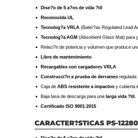
Dise?o de 5 a?os de vida ?til
Reconocida UL
Tecnolog?a VRLA
(Bater?as Regulated Lead Acid
Tecnolog?a AGM
(Absorbent Glass Mat) para ga
Relaci?n de potencia y volumen que produce una
Libre de mantenimiento
Recargables con cargadores VRLA
Construcci?n a prueba de derrames
regulada 
Caja de
ABS resistente a impactos
y cubierta
Baja tasa de descarga para una
larga vida ?til
.
Certificado ISO 9001:2015
CARACTER?STICAS PS-1228
Dise?o de 5 a?os de vida ?til