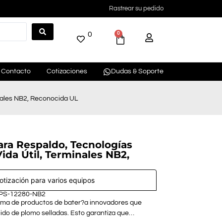
Rastrear su pedido
0
0
Contacto
Cotizaciones
Dudas & Soporte
nales NB2, Reconocida UL
ara Respaldo, Tecnologías
da Útil, Terminales NB2,
cotización para varios equipos
 PS-12280-NB2
ama de productos de bater?a innovadores que
?cido de plomo selladas. Esto garantiza que…