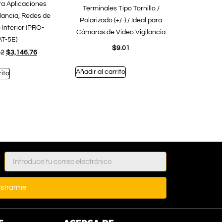
ara Aplicaciones
Terminales Tipo Tornillo /
ilancia, Redes de
Polarizado (+/-) / Ideal para
 Interior (PRO-
Cámaras de Video Vigilancia
T-5E)
$
9.01
42
$
3,146.76
Añadir al carrito
rito
istrarme