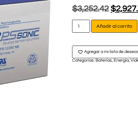
$
3,252.42
$
2,927
Añadir al carrito
Agregar a mi lista de deseo
Categorías:
Baterías
,
Energía
,
Vid