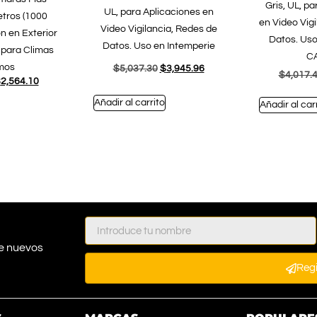
Gris, UL, p
UL, para Aplicaciones en
etros (1000
en Video Vig
Video Vigilancia, Redes de
ón en Exterior
Datos. Uso
Datos. Uso en Intemperie
l para Climas
CA
mos
$
5,037.30
$
3,945.96
$
4,017.
$
2,564.10
Añadir al carrito
Añadir al car
e nuevos
Reg