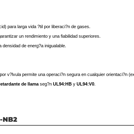
) para larga vida ?til por liberaci?n de gases.
rantizar un rendimiento y una fiabilidad superiores.
 densidad de energ?a inigualable.
por v?lvula permite una operaci?n segura en cualquier orientaci?n (ex
retardante de llama
seg?n
UL94:HB
y
UL94:V0
.
0-NB2