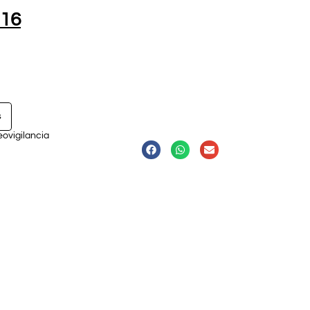
.16
s
eovigilancia