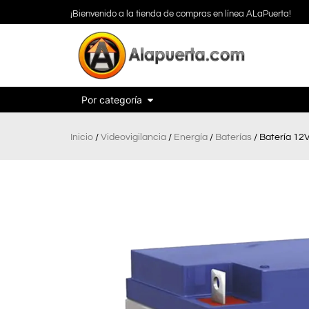
¡Bienvenido a la tienda de compras en línea ALaPuerta!
Por categoría
Inicio
/
Videovigilancia
/
Energía
/
Baterías
/ Batería 12