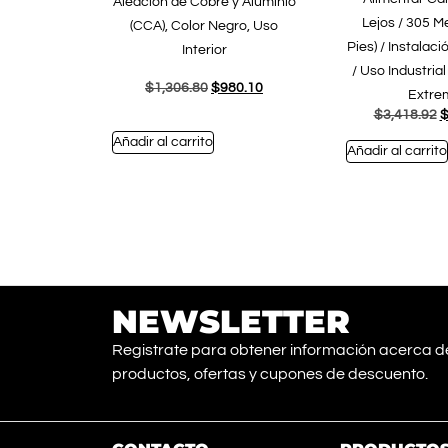
Aleación de Cobre y Aluminio
Lejos / 305 M
(CCA), Color Negro, Uso
Pies) / Instalaci
Interior
/ Uso Industria
$
1,306.80
$
980.10
Extre
$
3,418.92
Añadir al carrito
Añadir al carrito
NEWSLETTER
Registrate para obtener información acerca d
productos, ofertas y cupones de descuento.