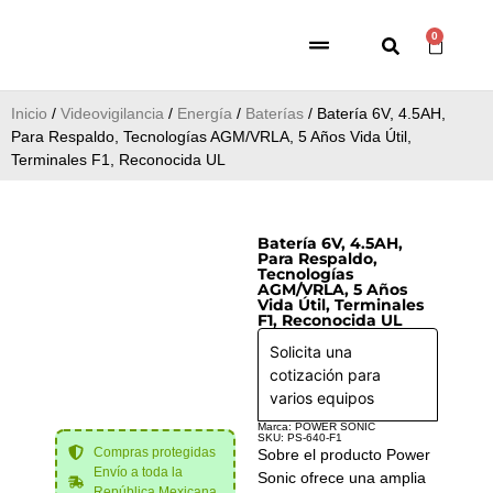
0
Inicio
/
Videovigilancia
/
Energía
/
Baterías
/ Batería 6V, 4.5AH,
Para Respaldo, Tecnologías AGM/VRLA, 5 Años Vida Útil,
Terminales F1, Reconocida UL
Batería 6V, 4.5AH,
Para Respaldo,
Tecnologías
AGM/VRLA, 5 Años
Vida Útil, Terminales
F1, Reconocida UL
Solicita una
cotización para
varios equipos
Marca: POWER SONIC
SKU: PS-640-F1
Compras protegidas
Sobre el producto Power
Envío a toda la
Sonic ofrece una amplia
República Mexicana