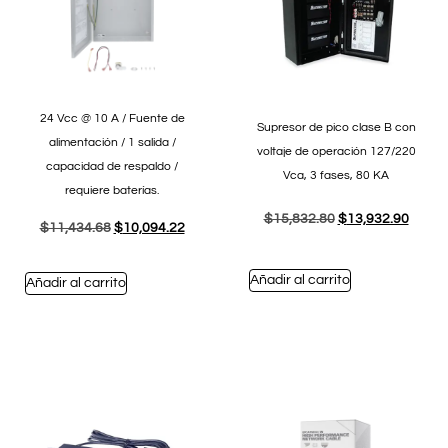
24 Vcc @ 10 A / Fuente de
Supresor de pico clase B con
alimentación / 1 salida /
voltaje de operación 127/220
capacidad de respaldo /
Vca, 3 fases, 80 KA
requiere baterías.
$
15,832.80
$
13,932.90
$
11,434.68
$
10,094.22
Añadir al carrito
Añadir al carrito