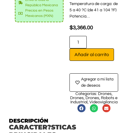
Temperatura de carga: de
República Mexicana
5 a 40 ?C (de 41 a 104 ?F)
Precios en Pesos
Mexicanos (MXN)
Potencia…
$
3,366.00
Añadir al carrito
Agregar a mi lista
de deseos
Categorías:
Drones
,
Drones
,
Drones
,
Robots e
Industrial
,
Videovigilancia
DESCRIPCIÓN
CARACTER?STICAS