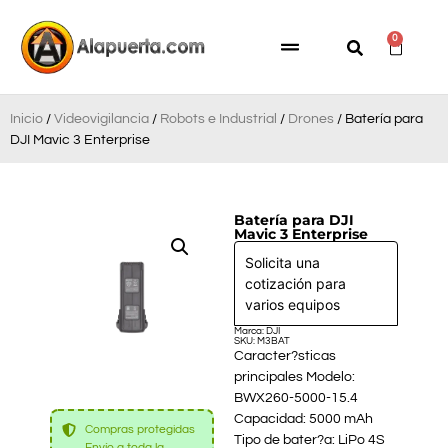
0
Inicio
/
Videovigilancia
/
Robots e Industrial
/
Drones
/ Batería para
DJI Mavic 3 Enterprise
Batería para DJI
Mavic 3 Enterprise
Solicita una
cotización para
varios equipos
Marca: DJI
SKU: M3BAT
Caracter?sticas
principales Modelo:
BWX260-5000-15.4
Capacidad: 5000 mAh
Compras protegidas
Tipo de bater?a: LiPo 4S
Envío a toda la