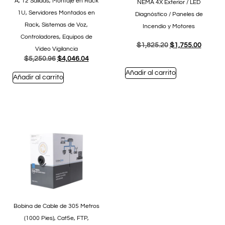
A, 12 Salidas, Montaje en Rack
NEMA 4X Exterior / LED
1U, Servidores Montados en
Diagnóstico / Paneles de
Rack, Sistemas de Voz,
Incendio y Motores
Controladores, Equipos de
$
1,825.20
$
1,755.00
Video Vigilancia
$
5,250.96
$
4,046.04
Añadir al carrito
Añadir al carrito
Bobina de Cable de 305 Metros
(1000 Pies), Cat5e, FTP,