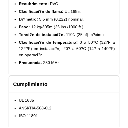
Recubrimiento:
PVC.
Clasificaci?n de flama:
UL 1685.
Di?metro:
5.6 mm (0.222) nominal.
Peso:
12 kg/305m (26 lbs./1000 ft.).
Tensi?n de instalaci?n:
110N (25lbf) m?ximo.
Clasificaci?n de temperatura:
0 a 50?C (32?F a
122?F) en instalaci?n; -20? a 60?C (14? a 140?F)
en operaci?n.
Frecuencia:
250 MHz.
Cumplimiento
UL 1685
ANSI/TIA-568-C.2
ISO 11801