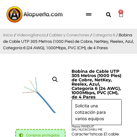
0
Inicio
/
Videovigilancia
/
Cables y Conectores
/
Categoría 6
/ Bobina
de Cable UTP 305 Metros (1000 Pies) de Cobre, NetKey, Reelex, Azul,
Categoría 6 (24 AWG), 1000Mbps, PVC (CM), de 4 Pares
Bobina de Cable UTP
305 Metros (1000 Pies)
de Cobre, NetKey,
Reelex, Azul,
Categoría 6 (24 AWG),
1000Mbps, PVC (CM),
de 4 Pares
Solicita una
cotización para
varios equipos
Marca: PANDUIT
SKU: NUC6C04BU-ME
Caracter?sticas El cable
Compras protegidas