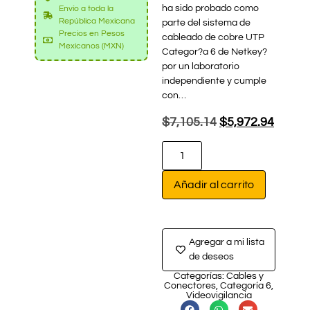
ha sido probado como
Envío a toda la
República Mexicana
parte del sistema de
Precios en Pesos
cableado de cobre UTP
Mexicanos (MXN)
Categor?a 6 de Netkey?
por un laboratorio
independiente y cumple
con…
$
7,105.14
$
5,972.94
Añadir al carrito
Agregar a mi lista
de deseos
Categorías:
Cables y
Conectores
,
Categoría 6
,
Videovigilancia