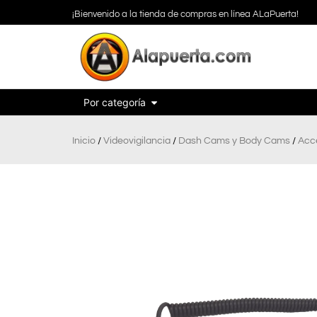
¡Bienvenido a la tienda de compras en línea ALaPuerta!
Por categoría
Inicio
/
Videovigilancia
/
Dash Cams y Body Cams
/
Acc