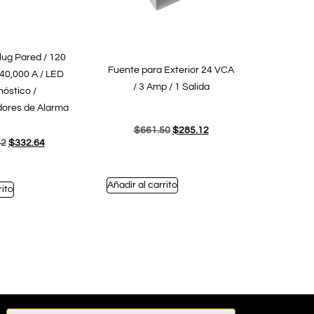
lug Pared / 120
Fuente para Exterior 24 VCA
 40,000 A / LED
/ 3 Amp / 1 Salida
nóstico /
ores de Alarma
$
661.50
$
285.12
52
$
332.64
Añadir al carrito
rito