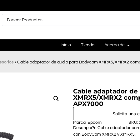
Inicio
Tienda
Acerca de
esorios
/ Cable adaptador de audio para Bodycam XMRX5/XMRX2 compa
Cable adaptador de
XMRX5/XMRX2 compat
APX7000
Solicita una 
Marca: Epcom
SKU:
Descripci?n Cable adaptador par
con BodyCam XMRX2 y XMRX5.