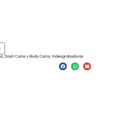
s
os
,
Dash Cams y Body Cams
,
Videograbadoras