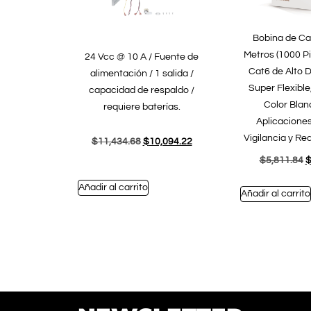
Bobina de Ca
Metros (1000 Pi
24 Vcc @ 10 A / Fuente de
Cat6 de Alto
alimentación / 1 salida /
Super Flexible
capacidad de respaldo /
Color Blan
requiere baterías.
Aplicaciones
Vigilancia y Re
$
11,434.68
$
10,094.22
$
5,811.84
Añadir al carrito
Añadir al carrito