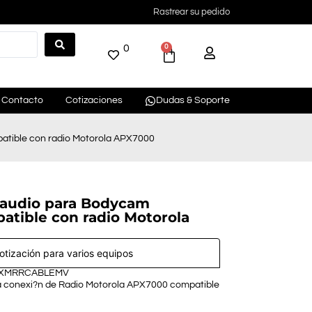
Rastrear su pedido
0
0
Contacto
Cotizaciones
Dudas & Soporte
tible con radio Motorola APX7000
 audio para Bodycam
ible con radio Motorola
cotización para varios equipos
 XMRRCABLEMV
a conexi?n de Radio Motorola APX7000 compatible