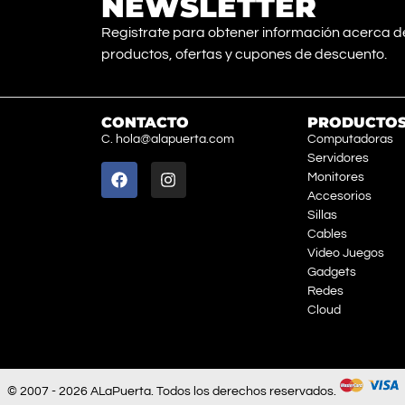
NEWSLETTER
Registrate para obtener información acerca d
productos, ofertas y cupones de descuento.
CONTACTO
PRODUCTO
C. hola@alapuerta.com
Computadoras
Servidores
Monitores
Accesorios
Sillas
Cables
Video Juegos
Gadgets
Redes
Cloud
© 2007 - 2026 ALaPuerta. Todos los derechos reservados.