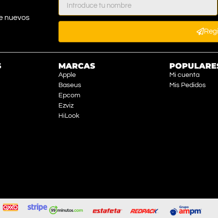
e nuevos
Reg
S
MARCAS
POPULARE
Apple
Mi cuenta
Baseus
Mis Pedidos
Epcom
Ezviz
HiLook