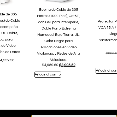
Bobina de Cable de 305
ble de 305
Metros (1000 Pies), Cat5E,
es) de Cable
Protector P
con Gel, para Intemperie,
 Desempeño,
VCA 15 A /
Doble Forro Extrema
, UL, Cobre,
Diag
Humedad, Bajo Tierra, UL,
co, para
Transformad
Color Negro para
 de Video
Aplicaciones en Video
des de Datos
$
335.
Vigilancia, y Redes de Alta
Velocidad.
$
4,552.56
$
4,989.60
$
3,908.52
Añadir al car
Añadir al carrito