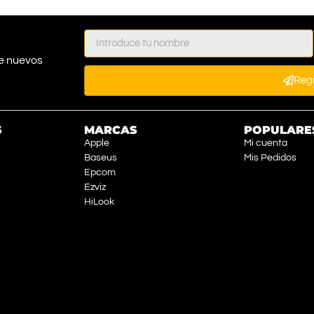
e nuevos
Reg
S
MARCAS
POPULARE
Apple
Mi cuenta
Baseus
Mis Pedidos
Epcom
Ezviz
HiLook