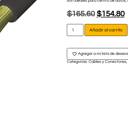
son ideales para centro de datos,
$
165.60
$
154.80
Añadir al carrito
Agregar a mi lista de deseo
Categorías:
Cables y Conectores
,