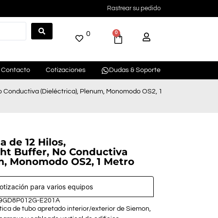
Rastrear su pedido
0
0
Contacto
Cotizaciones
Dudas & Soporte
, No Conductiva (Dieléctrica), Plenum, Monomodo OS2, 1
a de 12 Hilos,
ight Buffer, No Conductiva
um, Monomodo OS2, 1 Metro
cotización para varios equipos
 9GD8P012G-E201A
tica de tubo apretado interior/exterior de Siemon,