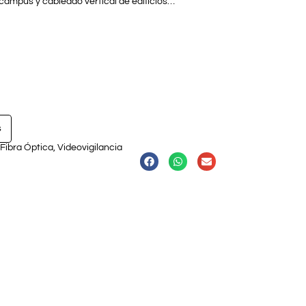
 campus y cableado vertical de edificios…
s
Fibra Óptica
,
Videovigilancia