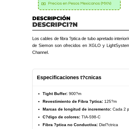
Precios en Pesos Mexicanos (MXN)
DESCRIPCIÓN
DESCRIPCI?N
Los cables de fibra ?ptica de tubo apretado interior
de Siemon son ofrecidos en XGLO y LightSystem qu
Channel.
Especificaciones t?cnicas
Tight Buffer:
900?m
Revestimiento de Fibra ?ptica:
125?m
Marcas de longitud de incremento:
Cada 2 p
C?digo de colores:
TIA-598-C
Fibra ?ptica no Conductiva:
Diel?ctrica