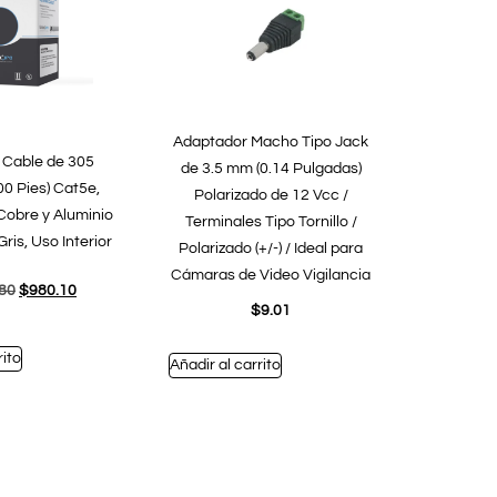
Adaptador Macho Tipo Jack
 Cable de 305
de 3.5 mm (0.14 Pulgadas)
00 Pies) Cat5e,
Polarizado de 12 Vcc /
Cobre y Aluminio
Terminales Tipo Tornillo /
Gris, Uso Interior
Polarizado (+/-) / Ideal para
Cámaras de Video Vigilancia
.80
$
980.10
$
9.01
rito
Añadir al carrito