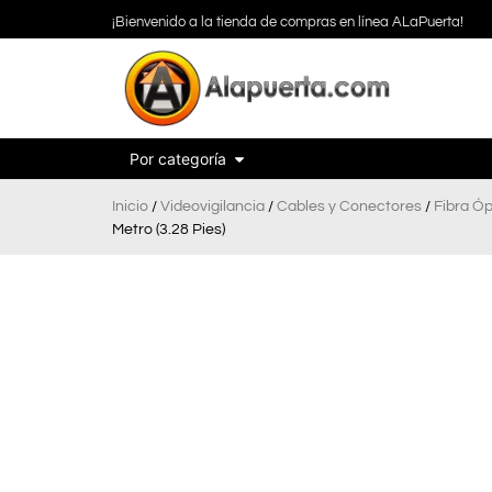
¡Bienvenido a la tienda de compras en línea ALaPuerta!
Por categoría
Inicio
/
Videovigilancia
/
Cables y Conectores
/
Fibra Óp
Metro (3.28 Pies)