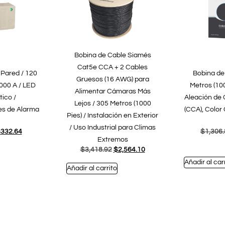
Bobina de Cable Siamés
Cat5e CCA + 2 Cables
 Pared / 120
Bobina de
Gruesos (16 AWG) para
000 A / LED
Metros (10
Alimentar Cámaras Más
ico /
Aleación de 
Lejos / 305 Metros (1000
es de Alarma
(CCA), Color 
Pies) / Instalación en Exterior
/ Uso Industrial para Climas
$
332.64
$
1,306
Extremos
$
3,418.92
$
2,564.10
Añadir al car
Añadir al carrito