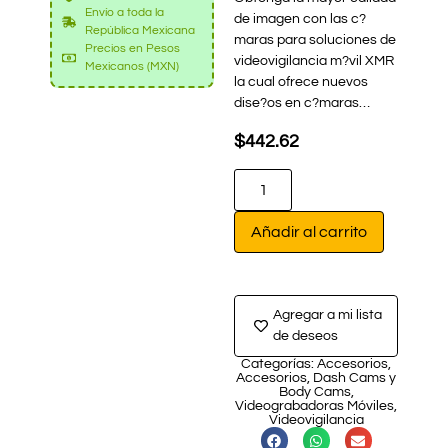
Envío a toda la
de imagen con las c?
República Mexicana
maras para soluciones de
Precios en Pesos
videovigilancia m?vil XMR
Mexicanos (MXN)
la cual ofrece nuevos
dise?os en c?maras…
$
442.62
Añadir al carrito
Agregar a mi lista
de deseos
Categorías:
Accesorios
,
Accesorios
,
Dash Cams y
Body Cams
,
Videograbadoras Móviles
,
Videovigilancia