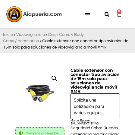
0
Inicio
/
Videovigilancia
/
Dash Cams y Body
Cams
/
Accesorios
/ Cable extensor con conector tipo aviación de
15m solo para soluciones de videovigilancia móvil XMR
Cable extensor con
conector tipo aviación
de 15m solo para
soluciones de
videovigilancia móvil
XMR
Solicita una
cotización para
varios equipos
Marca: Epcom
SKU: XMREXT15MV3
Seguridad Sobre Ruedas
Compras protegidas
Obtenga la mayor calidad