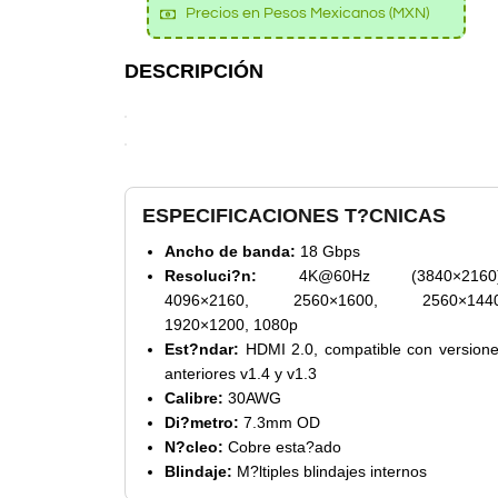
Precios en Pesos Mexicanos (MXN)
DESCRIPCIÓN
ESPECIFICACIONES T?CNICAS
Ancho de banda:
18 Gbps
Resoluci?n:
4K@60Hz (3840×2160)
4096×2160, 2560×1600, 2560×1440
1920×1200, 1080p
Est?ndar:
HDMI 2.0, compatible con version
anteriores v1.4 y v1.3
Calibre:
30AWG
Di?metro:
7.3mm OD
N?cleo:
Cobre esta?ado
Blindaje:
M?ltiples blindajes internos