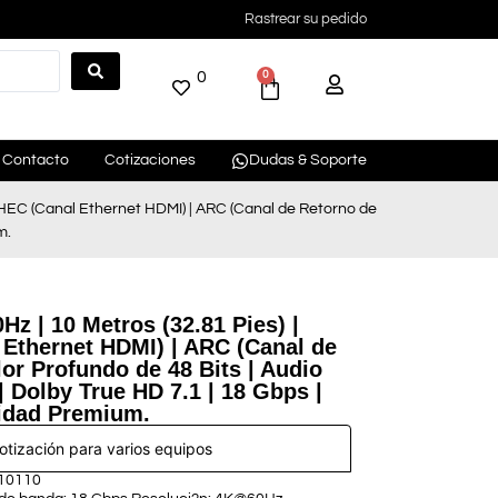
Rastrear su pedido
0
0
Contacto
Cotizaciones
Dudas & Soporte
| HEC (Canal Ethernet HDMI) | ARC (Canal de Retorno de
m.
z | 10 Metros (32.81 Pies) |
 Ethernet HDMI) | ARC (Canal de
or Profundo de 48 Bits | Audio
 Dolby True HD 7.1 | 18 Gbps |
lidad Premium.
cotización para varios equipos
10110