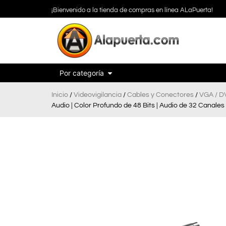
¡Bienvenido a la tienda de compras en línea ALaPuerta!
Por categoría
Inicio
/
Videovigilancia
/
Cables y Conectores
/
VGA / DV
Audio | Color Profundo de 48 Bits | Audio de 32 Canales 