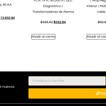
VCA 15 A / 40,000 A / LED
1 Amp Regu
s, 80 KA
Diagnóstico /
Interior / Mú
Transformadores de Alarma
cable
$
13,932.90
$
335.52
$
332.64
$
92.
Añadir al carrito
Añadir al car
e nuevos
Reg