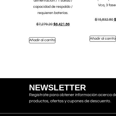
alimentación / 1 salida /
Vca, 3 fase
capacidad de respaldo /
requieren baterías.
$
15,832.80
$
7,279.20
$
6,421.86
Añadir al carrito
Añadir al carrito
NEWSLETTER
Registrate para obtener información acerca d
productos, ofertas y cupones de descuento.