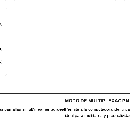
h,
r,
V,
MODO DE MULTIPLEXACI?N
es pantallas simult?neamente, ideal
Permite a la computadora identific
ideal para multitarea y productivida