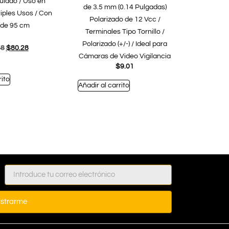
lado / Uso en
de 3.5 mm (0.14 Pulgadas)
ltiples Usos / Con
Polarizado de 12 Vcc /
 de 95 cm
Terminales Tipo Tornillo /
Polarizado (+/-) / Ideal para
88
$
80.28
Cámaras de Video Vigilancia
$
9.01
rito
Añadir al carrito
istrarme