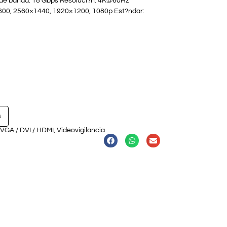
 de banda: 18 Gbps Resoluci?n: 4K@60Hz
600, 2560×1440, 1920×1200, 1080p Est?ndar:
s
VGA / DVI / HDMI
,
Videovigilancia