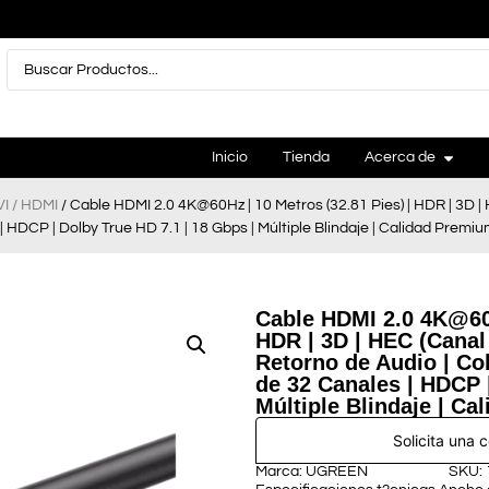
Inicio
Tienda
Acerca de
I / HDMI
/ Cable HDMI 2.0 4K@60Hz | 10 Metros (32.81 Pies) | HDR | 3D 
| HDCP | Dolby True HD 7.1 | 18 Gbps | Múltiple Blindaje | Calidad Premiu
Cable HDMI 2.0 4K@60H
HDR | 3D | HEC (Canal
Retorno de Audio | Col
de 32 Canales | HDCP |
Múltiple Blindaje | Ca
Solicita una 
Marca: UGREEN
SKU: 