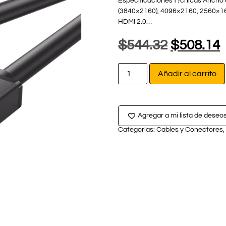
Especificaciones t?cnicas Ancho
(3840×2160), 4096×2160, 2560×1
HDMI 2.0…
$
544.32
$
508.14
Añadir al carrito
Agregar a mi lista de deseo
Categorías:
Cables y Conectores
,