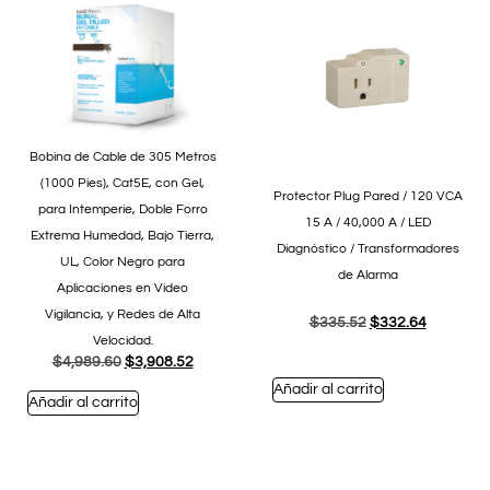
Bobina de Cable de 305 Metros
(1000 Pies), Cat5E, con Gel,
Protector Plug Pared / 120 VCA
para Intemperie, Doble Forro
15 A / 40,000 A / LED
Extrema Humedad, Bajo Tierra,
Diagnóstico / Transformadores
UL, Color Negro para
de Alarma
Aplicaciones en Video
Vigilancia, y Redes de Alta
$
335.52
$
332.64
Velocidad.
$
4,989.60
$
3,908.52
Añadir al carrito
Añadir al carrito