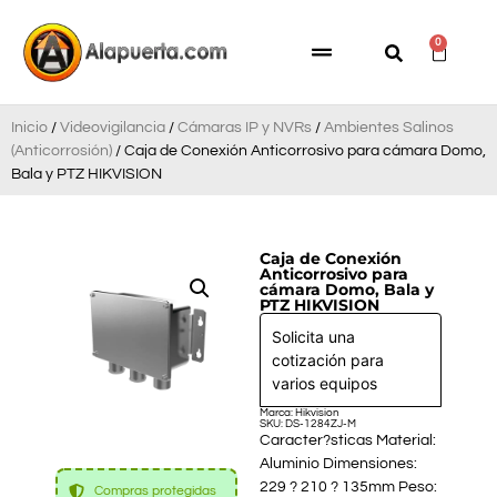
0
Inicio
/
Videovigilancia
/
Cámaras IP y NVRs
/
Ambientes Salinos
(Anticorrosión)
/ Caja de Conexión Anticorrosivo para cámara Domo,
Bala y PTZ HIKVISION
Caja de Conexión
Anticorrosivo para
cámara Domo, Bala y
PTZ HIKVISION
Solicita una
cotización para
varios equipos
Marca: Hikvision
SKU: DS-1284ZJ-M
Caracter?sticas Material:
Aluminio Dimensiones:
229 ? 210 ? 135mm Peso:
Compras protegidas