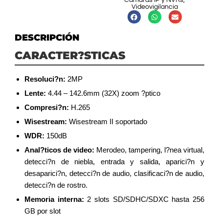
Cámaras IP y NVRs
,
Videovigilancia
DESCRIPCIÓN
CARACTER?STICAS
Resoluci?n:
2MP
Lente:
4.44 – 142.6mm (32X) zoom ?ptico
Compresi?n:
H.265
Wisestream:
Wisestream II soportado
WDR:
150dB
Anal?ticos de video:
Merodeo, tampering, l?nea virtual,
detecci?n de niebla, entrada y salida, aparici?n y
desaparici?n, detecci?n de audio, clasificaci?n de audio,
detecci?n de rostro.
Memoria interna:
2 slots SD/SDHC/SDXC hasta 256
GB por slot