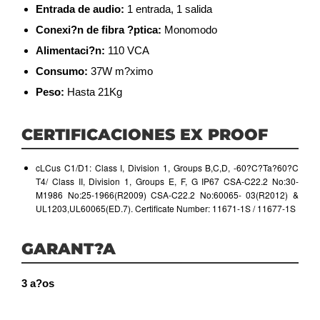
Entrada de audio:
1 entrada, 1 salida
Conexi?n de fibra ?ptica:
Monomodo
Alimentaci?n:
110 VCA
Consumo:
37W m?ximo
Peso:
Hasta 21Kg
CERTIFICACIONES EX PROOF
cLCus C1/D1: Class I, Division 1, Groups B,C,D, -60?C?Ta?60?C
T4/ Class II, Division 1, Groups E, F, G IP67 CSA-C22.2 No:30-
M1986 No:25-1966(R2009) CSA-C22.2 No:60065- 03(R2012) &
UL1203,UL60065(ED.7). Certificate Number: 11671-1S / 11677-1S
GARANT?A
3 a?os