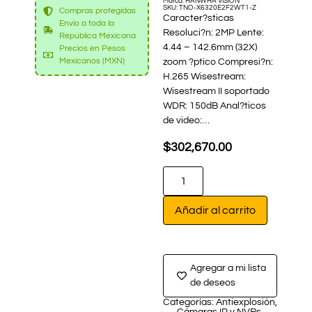
Marca: HANWHA VISION
SKU: TNO-X6320E2F2WT1-Z
Compras protegidas
Caracter?sticas
Envío a toda la
Resoluci?n: 2MP Lente:
República Mexicana
4.44 – 142.6mm (32X)
Precios en Pesos
Mexicanos (MXN)
zoom ?ptico Compresi?n:
H.265 Wisestream:
Wisestream II soportado
WDR: 150dB Anal?ticos
de video:…
$
302,670.00
Añadir al carrito
Agregar a mi lista
de deseos
Categorías:
Antiexplosión
,