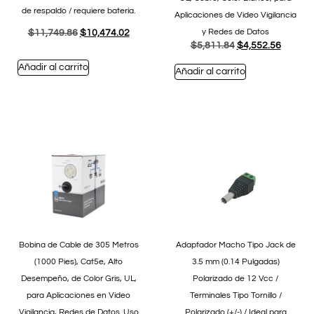
de respaldo / requiere batería.
Aplicaciones de Video Vigilancia
y Redes de Datos
$
11,749.86
$
10,474.02
$
5,811.84
$
4,552.56
Añadir al carrito
Añadir al carrito
Bobina de Cable de 305 Metros
Adaptador Macho Tipo Jack de
(1000 Pies), Cat5e, Alto
3.5 mm (0.14 Pulgadas)
Desempeño, de Color Gris, UL,
Polarizado de 12 Vcc /
para Aplicaciones en Video
Terminales Tipo Tornillo /
Vigilancia, Redes de Datos. Uso
Polarizado (+/-) / Ideal para