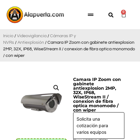
0
Inicio
/
Videovigilancia
/
Cámaras IP y
NVRs
/
Antiexplosión
/ Camara IP Zoom con gabinete antiexplosion
2MP, 32X, IP68, WiseStream II / conexion de fibra optica monomodo
/ con wiper
Camara IP Zoom con
gabinete
antiexplosion 2MP,
32X, IP68,
WiseStream II /
conexion de fibra
optica monomodo /
con wiper
Solicita una
cotización para
varios equipos