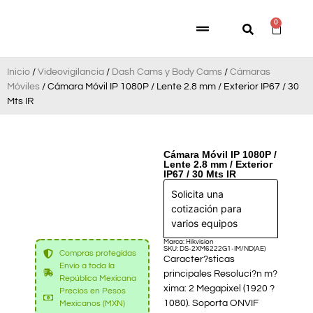
0
Inicio
/
Videovigilancia
/
Dash Cams y Body Cams
/
Cámaras
Móviles
/ Cámara Móvil IP 1080P / Lente 2.8 mm / Exterior IP67 / 30
Mts IR
Cámara Móvil IP 1080P /
Lente 2.8 mm / Exterior
IP67 / 30 Mts IR
Solicita una
cotización para
varios equipos
Marca: Hikvision
SKU: DS-2XM6222G1-IM/ND(AE)
Compras protegidas
Caracter?sticas
Envío a toda la
principales Resoluci?n m?
República Mexicana
xima: 2 Megapixel (1920 ?
Precios en Pesos
1080). Soporta ONVIF
Mexicanos (MXN)