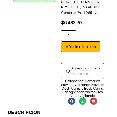
(PROFILE S, PROFILE G,
PROFILE T) / ISAPI, SDK.
Compresi?n: H.265+ /…
$
6,482.70
Añadir al carrito
Agregar a mi lista
de deseos
Categorías:
Cámaras
Móviles
,
Cámaras Móviles
,
Dash Cams y Body Cams
,
Videograbadoras Móviles
,
Videovigilancia
DESCRIPCIÓN