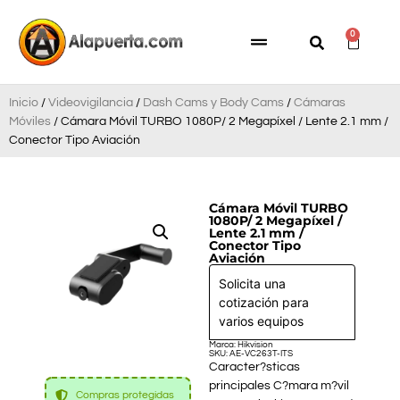
0
Inicio
/
Videovigilancia
/
Dash Cams y Body Cams
/
Cámaras
Móviles
/ Cámara Móvil TURBO 1080P/ 2 Megapíxel / Lente 2.1 mm /
Conector Tipo Aviación
Cámara Móvil TURBO
1080P/ 2 Megapíxel /
Lente 2.1 mm /
Conector Tipo
Aviación
Solicita una
cotización para
varios equipos
Marca: Hikvision
SKU: AE-VC263T-ITS
Caracter?sticas
principales C?mara m?vil
Compras protegidas