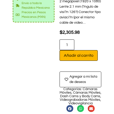
2 megapixel (1920 x 1080)
Envío a toda la
Lente 2.1 mm (?ngulo de
República Mexicana
visi?n 126?) Conector tipo
Precios en Pesos
Mexicanos (MXN)
aviaci?n (por el mismo
cable de video…
$
2,305.98
Añadir al carrito
Agregar a mi lista
de deseos
Categorías:
Cámaras
Móviles
,
Cámaras Móviles
,
Dash Cams y Body Cams
,
Videograbadoras Móviles
,
Videovigilancia