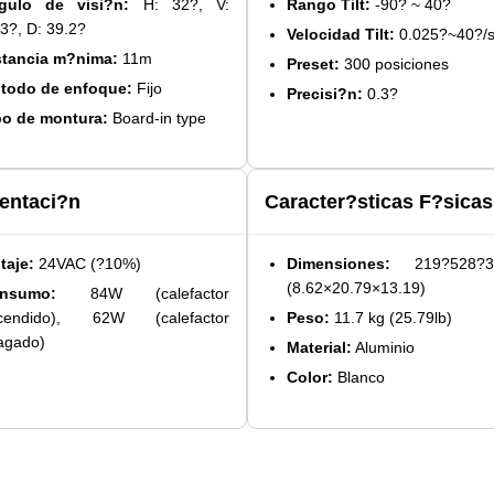
gulo de visi?n:
H: 32?, V:
Rango Tilt:
-90? ~ 40?
3?, D: 39.2?
Velocidad Tilt:
0.025?~40?/
stancia m?nima:
11m
Preset:
300 posiciones
todo de enfoque:
Fijo
Precisi?n:
0.3?
po de montura:
Board-in type
entaci?n
Caracter?sticas F?sicas
taje:
24VAC (?10%)
Dimensiones:
219?528?3
(8.62×20.79×13.19)
nsumo:
84W (calefactor
cendido), 62W (calefactor
Peso:
11.7 kg (25.79lb)
agado)
Material:
Aluminio
Color:
Blanco