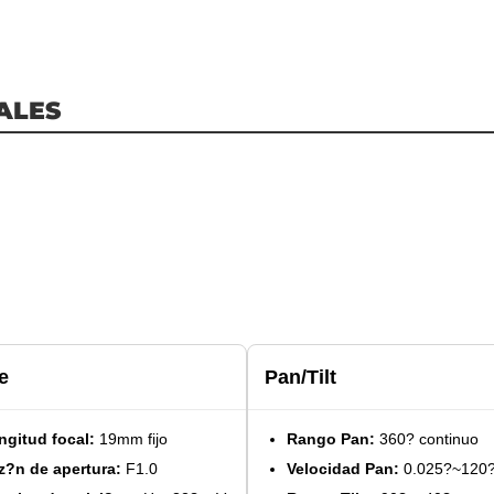
ALES
e
Pan/Tilt
ngitud focal:
19mm fijo
Rango Pan:
360? continuo
z?n de apertura:
F1.0
Velocidad Pan:
0.025?~120?