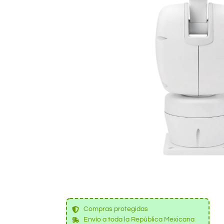
Compras protegidas
Envío a toda la República Mexicana