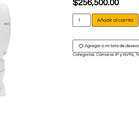
$
256,500.00
Añadir al carrito
Agregar a mi lista de deseo
Categorías:
Cámaras IP y NVRs
,
T