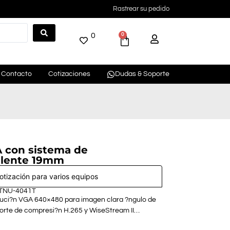
Rastrear su pedido
0
0
Contacto
Cotizaciones
Dudas & Soporte
 con sistema de
 lente 19mm
cotización para varios equipos
 TNU-4041T
luci?n VGA 640×480 para imagen clara ?ngulo de
porte de compresi?n H.265 y WiseStream II…