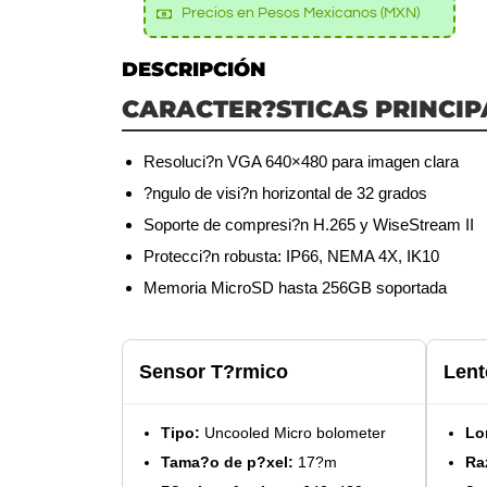
Precios en Pesos Mexicanos (MXN)
DESCRIPCIÓN
CARACTER?STICAS PRINCIP
Resoluci?n VGA 640×480 para imagen clara
?ngulo de visi?n horizontal de 32 grados
Soporte de compresi?n H.265 y WiseStream II
Protecci?n robusta: IP66, NEMA 4X, IK10
Memoria MicroSD hasta 256GB soportada
Sensor T?rmico
Lent
Tipo:
Uncooled Micro bolometer
Lo
Tama?o de p?xel:
17?m
Ra