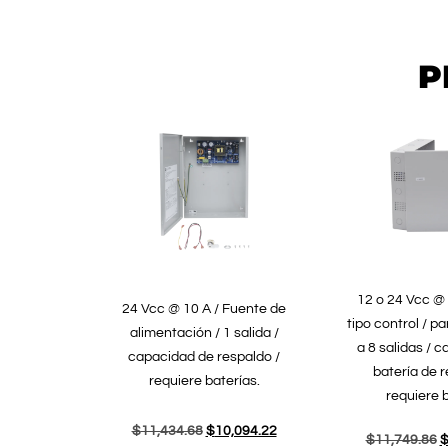
P
12 o 24 Vcc @ 
24 Vcc @ 10 A / Fuente de
tipo control / p
alimentación / 1 salida /
a 8 salidas / 
capacidad de respaldo /
batería de r
requiere baterías.
requiere b
$
11,434.68
$
10,094.22
$
11,749.86