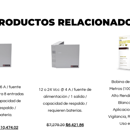
RODUCTOS RELACIONAD
Bobina de
6 A / fuente
Metros (100
12 o 24 Vcc @ 4 A / fuente de
ara 8 entradas
Alto Rend
alimentación / 1 salida /
capacidad de
Blanco
capacidad de respaldo /
espaldo /
Aplicaci
requieren baterías.
atería.
Vigilancia,
Uso e
$
7,279.20
$
6,421.86
$
10,474.02