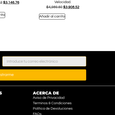
Velocidad.
42
$
3,146.76
$
4,989.60
$
3,908.52
rito
Añadir al carrito
istrarme
S
ACERCA DE
Aviso de Privacidad
Terminos & Condiciones
Política de Devoluciones
FAQs