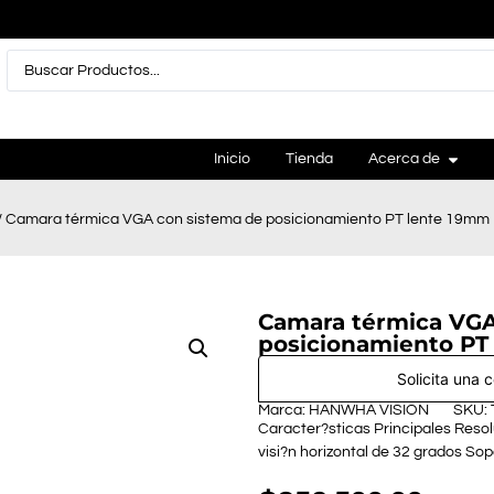
Inicio
Tienda
Acerca de
/ Camara térmica VGA con sistema de posicionamiento PT lente 19mm
Camara térmica VGA
posicionamiento PT
Solicita una 
Marca: HANWHA VISION
SKU:
Caracter?sticas Principales Reso
visi?n horizontal de 32 grados So