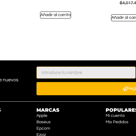
$
4,017.
Añadir al carrito
Añadir al car
e nuevos
Reg
S
MARCAS
POPULARE
Apple
Mi cuenta
Baseus
Mis Pedidos
Epcom
Ezviz