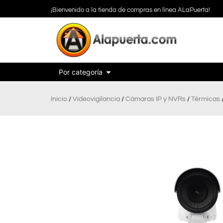
¡Bienvenido a la tienda de compras en línea ALaPuerta!
Por categoría
Inicio
/
Videovigilancia
/
Cámaras IP y NVRs
/
Térmicas