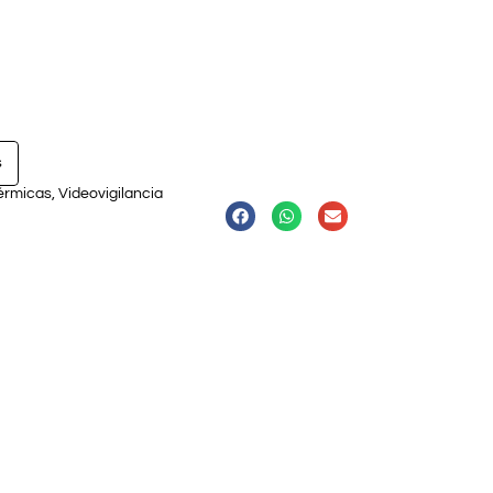
s
érmicas
,
Videovigilancia