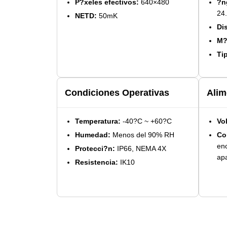
P?xeles efectivos:
640×480
?n
24.
NETD:
50mK
Di
M?
Ti
Condiciones Operativas
Alim
Temperatura:
-40?C ~ +60?C
Vol
Humedad:
Menos del 90% RH
Co
en
Protecci?n:
IP66, NEMA 4X
ap
Resistencia:
IK10