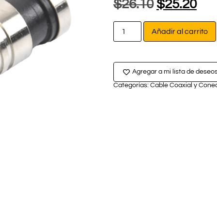
$
26.10
$
25.20
Añadir al carrito
Agregar a mi lista de deseo
Categorías:
Cable Coaxial y Cone