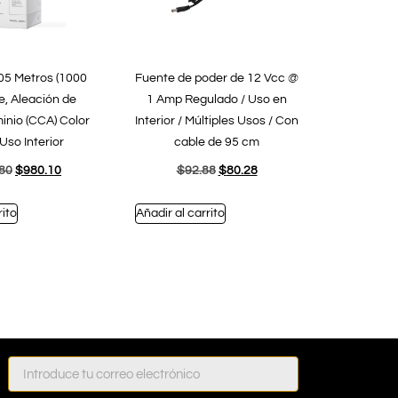
05 Metros (1000
Fuente de poder de 12 Vcc @
e, Aleación de
1 Amp Regulado / Uso en
inio (CCA) Color
Interior / Múltiples Usos / Con
Uso Interior
cable de 95 cm
.80
$
980.10
$
92.88
$
80.28
rito
Añadir al carrito