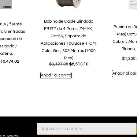
Bobina de Cable Blindado
6 A / fuente
Bobina de 3
F/UTP de 4 Pares, Z-MAX,
ara 8 entradas
Pies) Cat5
Cat6A, Soporte de
capacidad de
Cobre y Alum
Aplicaciones 10GBase-T, CM,
espaldo /
Blanco, 
Color Gris, 305 Metros (1000
atería.
Pies)
$
1,306
$
10,474.02
$
9,127.08
$
8,513.10
Añadir al car
Añadir al carrito
e nuevos