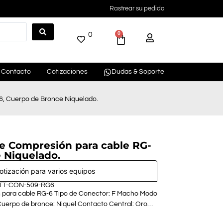
Rastrear su pedido
0
0
Contacto
Cotizaciones
Dudas & Soporte
6, Cuerpo de Bronce Niquelado.
e Compresión para cable RG-
 Niquelado.
cotización para varios equipos
 TT-CON-509-RG6
para cable RG-6 Tipo de Conector: F Macho Modo
Cuerpo de bronce: Niquel Contacto Central: Oro…