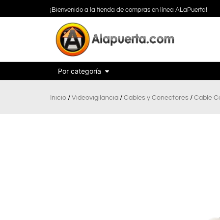
¡Bienvenido a la tienda de compras en línea ALaPuerta!
Por categoría
Inicio
/
Videovigilancia
/
Cables y Conectores
/
Cable C