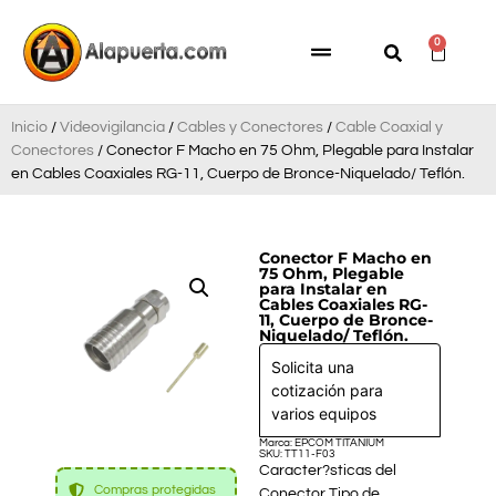
0
Inicio
/
Videovigilancia
/
Cables y Conectores
/
Cable Coaxial y
Conectores
/ Conector F Macho en 75 Ohm, Plegable para Instalar
en Cables Coaxiales RG-11, Cuerpo de Bronce-Niquelado/ Teflón.
Conector F Macho en
75 Ohm, Plegable
para Instalar en
Cables Coaxiales RG-
11, Cuerpo de Bronce-
Niquelado/ Teflón.
Solicita una
cotización para
varios equipos
Marca: EPCOM TITANIUM
SKU: TT11-F03
Caracter?sticas del
Compras protegidas
Conector Tipo de