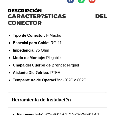
DESCRIPCIÓN
CARACTER?STICAS DEL
CONECTOR
Tipo de Conector:
F Macho
Especial para Cable:
RG-11
Impedancia:
75 Ohm
Modo de Montaje:
Plegable
Chapa del Cuerpo de Bronce:
N?quel
Aislante Diel?ctrico:
PTFE
Temperatura de Operaci?n:
-20?C a 80?C
Herramienta de Instalaci?n
Recomendada:
SYS-RG11-CT ? SYS-RG5911-CT