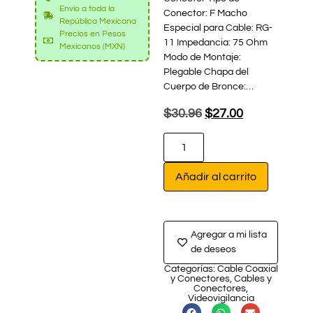
Envío a toda la
Conector: F Macho
República Mexicana
Especial para Cable: RG-
Precios en Pesos
11 Impedancia: 75 Ohm
Mexicanos (MXN)
Modo de Montaje:
Plegable Chapa del
Cuerpo de Bronce:…
$
30.96
$
27.00
Añadir al carrito
Agregar a mi lista
de deseos
Categorías:
Cable Coaxial
y Conectores
,
Cables y
Conectores
,
Videovigilancia