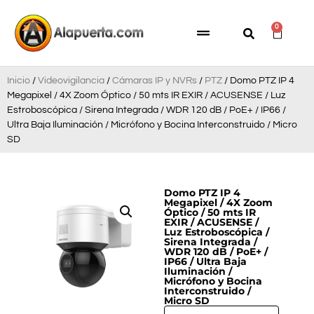
0
Inicio
/
Videovigilancia
/
Cámaras IP y NVRs
/
PTZ
/ Domo PTZ IP 4
Megapixel / 4X Zoom Óptico / 50 mts IR EXIR / ACUSENSE / Luz
Estroboscópica / Sirena Integrada / WDR 120 dB / PoE+ / IP66 /
Ultra Baja Iluminación / Micrófono y Bocina Interconstruido / Micro
SD
Domo PTZ IP 4
Megapixel / 4X Zoom
Óptico / 50 mts IR
EXIR / ACUSENSE /
Luz Estroboscópica /
Sirena Integrada /
WDR 120 dB / PoE+ /
IP66 / Ultra Baja
Iluminación /
Micrófono y Bocina
Interconstruido /
Micro SD