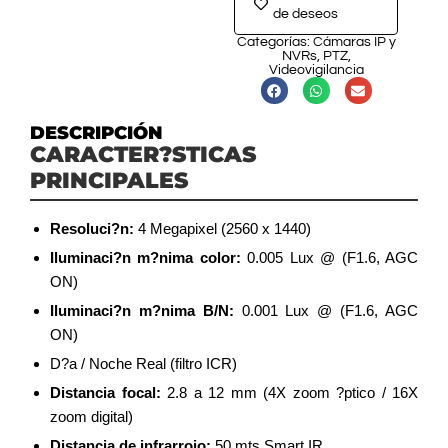
de deseos
Categorías:
Cámaras IP y
NVRs
,
PTZ
,
Videovigilancia
DESCRIPCIÓN
CARACTER?STICAS
PRINCIPALES
Resoluci?n:
4 Megapixel (2560 x 1440)
Iluminaci?n m?nima color:
0.005 Lux @ (F1.6, AGC
ON)
Iluminaci?n m?nima B/N:
0.001 Lux @ (F1.6, AGC
ON)
D?a / Noche Real (filtro ICR)
Distancia focal:
2.8 a 12 mm (4X zoom ?ptico / 16X
zoom digital)
Distancia de infrarrojo:
50 mts Smart IR