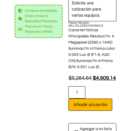
Solicita una
cotización para
Compras protegidas
varios equipos
Envío a toda la
República Mexicana
Marca: Hikvision
SKU: DS-2DE3A404IWG-E
Precios en Pesos
Caracter?sticas
Mexicanos (MXN)
Principales Resoluci?n: 4
Megapixel (2560 x 1440)
Iluminaci?n m?nima color:
0.005 Lux @ (F1.6, AGC
ON) Iluminaci?n m?nima
B/N: 0.001 Lux @…
$
5,264.64
$
4,909.14
Añadir al carrito
Agregar a mi lista