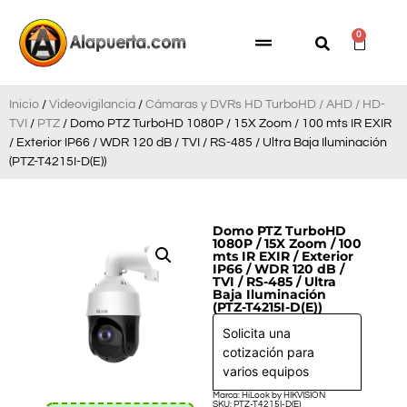
0
Inicio
/
Videovigilancia
/
Cámaras y DVRs HD TurboHD / AHD / HD-
TVI
/
PTZ
/ Domo PTZ TurboHD 1080P / 15X Zoom / 100 mts IR EXIR
/ Exterior IP66 / WDR 120 dB / TVI / RS-485 / Ultra Baja Iluminación
(PTZ-T4215I-D(E))
Domo PTZ TurboHD
1080P / 15X Zoom / 100
mts IR EXIR / Exterior
IP66 / WDR 120 dB /
TVI / RS-485 / Ultra
Baja Iluminación
(PTZ-T4215I-D(E))
Solicita una
cotización para
varios equipos
Marca: HiLook by HIKVISION
SKU: PTZ-T4215I-D(E)