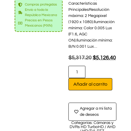
Características
Compras protegidas
PrincipalesResolución
Envío a toda la
República Mexicana
máxima: 2 Megapixel
Precios en Pesos
(1920 x 1080).Iluminación
Mexicanos (MXN)
mínima: Color 0.005 Lux
(F1.6, AGC
ON).Iluminación mínima:
B/N 0.001 Lux…
$
5,317.20
$
5,126.40
Añadir al carrito
Agregar a mi lista
de deseos
Categorías:
Cámaras y
DVRs HD TurboHD / AHD