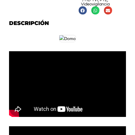
/ HD-TVI
,
PTZ
,
Videovigilancia
DESCRIPCIÓN