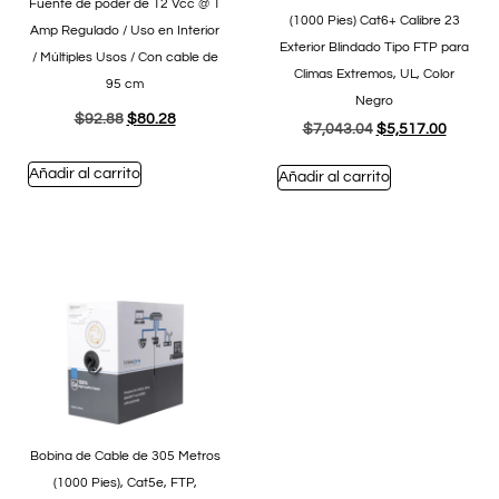
Fuente de poder de 12 Vcc @ 1
(1000 Pies) Cat6+ Calibre 23
Amp Regulado / Uso en Interior
Exterior Blindado Tipo FTP para
/ Múltiples Usos / Con cable de
Climas Extremos, UL, Color
95 cm
Negro
$
92.88
$
80.28
$
7,043.04
$
5,517.00
Añadir al carrito
Añadir al carrito
Bobina de Cable de 305 Metros
(1000 Pies), Cat5e, FTP,