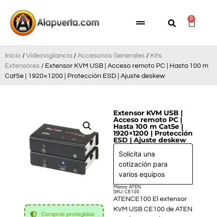
0
Inicio
/
Videovigilancia
/
Accesorios Generales
/
Kits
Extensores
/ Extensor KVM USB | Acceso remoto PC | Hasta 100 m
Cat5e | 1920×1200 | Protección ESD | Ajuste deskew
Extensor KVM USB |
Acceso remoto PC |
Hasta 100 m Cat5e |
1920×1200 | Protección
ESD | Ajuste deskew
Solicita una
cotización para
varios equipos
Marca: ATEN
SKU: CE100
ATENCE100 El extensor
KVM USB CE100 de ATEN
Compras protegidas