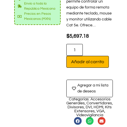
permite controlar un
Envío a toda la
equipo de forma remota
República Mexicana
mediante teclado, mouse
Precios en Pesos
Mexicanos (MXN)
y monitor utilizando cable
Cat 5e. Ofrece…
$
5,697.18
Añadir al carrito
Agregar a mi lista
de deseos
Categorías:
Accesorios
Generales
,
Convertidores
,
Divisores
,
DVI
,
HDMI
,
Kits
Extensores
,
VGA
,
Videovigilancia