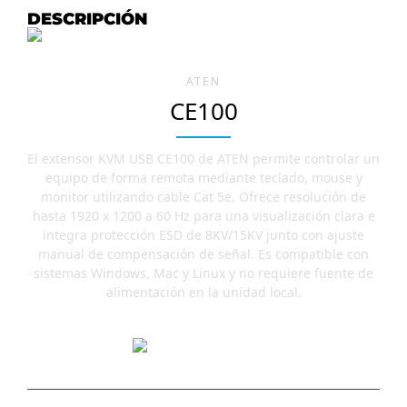
DESCRIPCIÓN
ATEN
CE100
El extensor KVM USB CE100 de ATEN permite controlar un
equipo de forma remota mediante teclado, mouse y
monitor utilizando cable Cat 5e. Ofrece resolución de
hasta 1920 x 1200 a 60 Hz para una visualización clara e
integra protección ESD de 8KV/15KV junto con ajuste
manual de compensación de señal. Es compatible con
sistemas Windows, Mac y Linux y no requiere fuente de
alimentación en la unidad local.