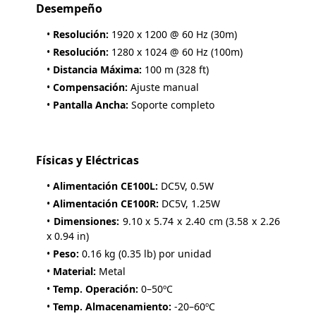
Desempeño
•
Resolución:
1920 x 1200 @ 60 Hz (30m)
•
Resolución:
1280 x 1024 @ 60 Hz (100m)
•
Distancia Máxima:
100 m (328 ft)
•
Compensación:
Ajuste manual
•
Pantalla Ancha:
Soporte completo
Físicas y Eléctricas
•
Alimentación CE100L:
DC5V, 0.5W
•
Alimentación CE100R:
DC5V, 1.25W
•
Dimensiones:
9.10 x 5.74 x 2.40 cm (3.58 x 2.26
x 0.94 in)
•
Peso:
0.16 kg (0.35 lb) por unidad
•
Material:
Metal
•
Temp. Operación:
0–50ºC
•
Temp. Almacenamiento:
-20–60ºC