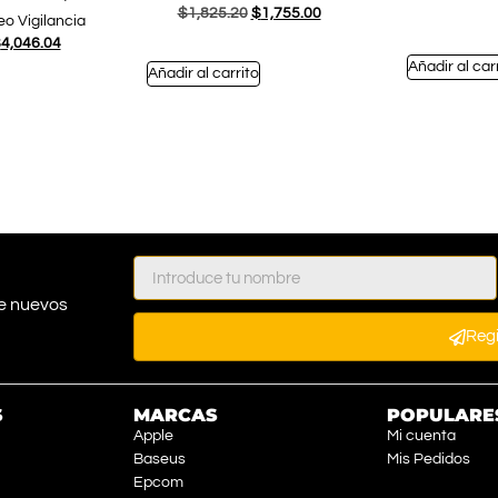
$
1,825.20
$
1,755.00
o Vigilancia
$
4,046.04
Añadir al car
Añadir al carrito
e nuevos
Reg
S
MARCAS
POPULARE
Apple
Mi cuenta
Baseus
Mis Pedidos
Epcom