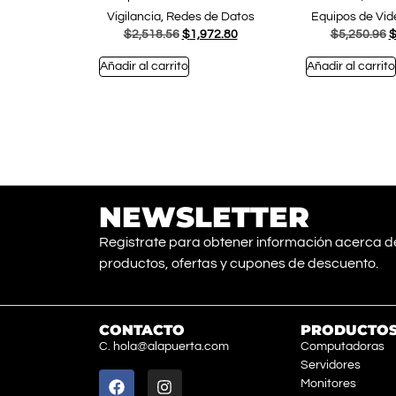
Vigilancia, Redes de Datos
Equipos de Vide
$
2,518.56
$
1,972.80
$
5,250.96
Añadir al carrito
Añadir al carrito
NEWSLETTER
Registrate para obtener información acerca d
productos, ofertas y cupones de descuento.
CONTACTO
PRODUCTO
C. hola@alapuerta.com
Computadoras
Servidores
Monitores