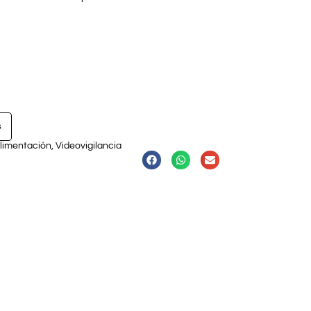
s
limentación
,
Videovigilancia