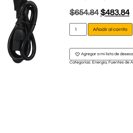
$
654.84
$
483.84
Añadir al carrito
Agregar a mi lista de deseo
Categorías:
Energía
,
Fuentes de A