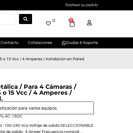
Rastrear su pedido
0
0
Contacto
Cotizaciones
Dudas & Soporte
5 o 15 Vcc / 4 Amperes / Instalación en Pared.
álica / Para 4 Cámaras /
5 o 15 Vcc / 4 Amperes /
.
cotización para varios equipos
 PL-4C-15DC
da : 100-240 Vca Voltaje de salida SELECCIONABLE
ente de salida : 4 Amper Frecuencia nominal:…