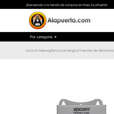
¡Bienvenido a la tienda de compras en línea ALaPuerta!
Por categoría
Inicio
/
Videovigilancia
/
Energía
/
Fuentes de Alimenta