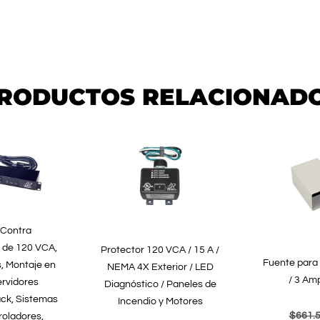
RODUCTOS RELACIONAD
 Contra
 de 120 VCA,
Protector 120 VCA / 15 A /
Fuente para 
s, Montaje en
NEMA 4X Exterior / LED
/ 3 Amp
ervidores
Diagnóstico / Paneles de
ck, Sistemas
Incendio y Motores
$
661.
roladores,