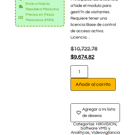
Envío a toda la
a?ade el modulo para
República Mexicana
gesti?n de visitantes.
Precios en Pesos
Requiere tener una
Mexicanos (MXN)
licencia Base de control
de acceso activa.
Licencia…
$
10,722.78
$
9,674.82
Añadir al carrito
Agregar a mi lista
de deseos
Categorías:
HIKVISION
,
Software VMS y
Analíticas
,
Videovigilancia