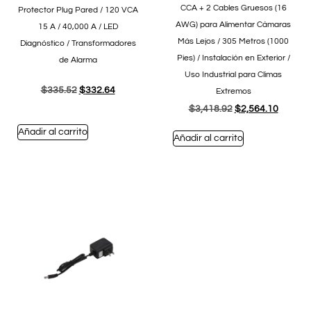
CCA + 2 Cables Gruesos (16
Protector Plug Pared / 120 VCA
AWG) para Alimentar Cámaras
15 A / 40,000 A / LED
Más Lejos / 305 Metros (1000
Diagnóstico / Transformadores
Pies) / Instalación en Exterior /
de Alarma
Uso Industrial para Climas
$
335.52
$
332.64
Extremos
$
3,418.92
$
2,564.10
Añadir al carrito
Añadir al carrito