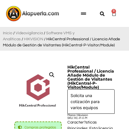
0
Inicio
/
Videovigilancia
/
Software VMS y
Analíticas
/
HIKVISION
/ HikCentral Professional / Licencia Añade
Módulo de Gestión de Visitantes (HikCentral-P-Visitor/Module)
HikCentral
Professional / Licencia
Añade Módulo de
Gestión de Visitantes
(HikCentral-P-
Visitor/Module)
Solicita una
cotización para
varios equipos
Marca: Hikvision
SKU: HC-P-V-M
Caracter?sticas
Compras protegidas
Principales: Esta licencia