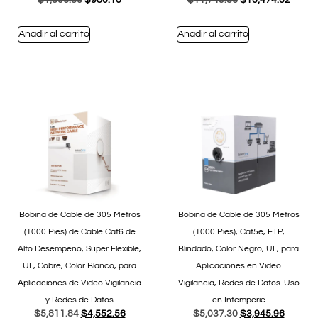
$
1,306.80
$
980.10
$
11,749.86
$
10,474.02
Añadir al carrito
Añadir al carrito
Bobina de Cable de 305 Metros
Bobina de Cable de 305 Metros
(1000 Pies) de Cable Cat6 de
(1000 Pies), Cat5e, FTP,
Alto Desempeño, Super Flexible,
Blindado, Color Negro, UL, para
UL, Cobre, Color Blanco, para
Aplicaciones en Video
Aplicaciones de Video Vigilancia
Vigilancia, Redes de Datos. Uso
y Redes de Datos
en Intemperie
$
5,811.84
$
4,552.56
$
5,037.30
$
3,945.96