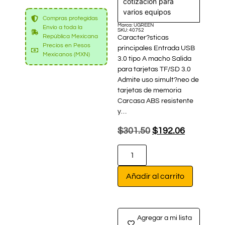
cotización para
varios equipos
Compras protegidas
Marca: UGREEN
Envío a toda la
SKU: 40752
República Mexicana
Caracter?sticas
Precios en Pesos
principales Entrada USB
Mexicanos (MXN)
3.0 tipo A macho Salida
para tarjetas TF/SD 3.0
Admite uso simult?neo de
tarjetas de memoria
Carcasa ABS resistente
y…
$
301.50
$
192.06
Añadir al carrito
Agregar a mi lista