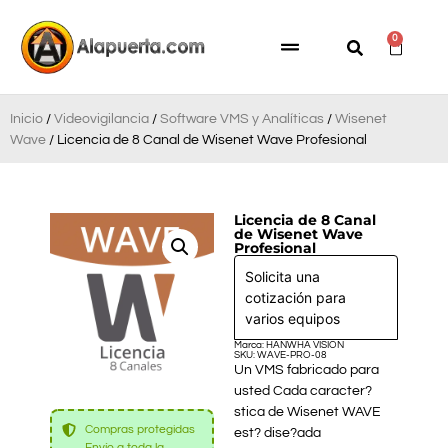
0
Inicio
/
Videovigilancia
/
Software VMS y Analíticas
/
Wisenet
Wave
/ Licencia de 8 Canal de Wisenet Wave Profesional
Licencia de 8 Canal
de Wisenet Wave
Profesional
Solicita una
cotización para
varios equipos
Marca: HANWHA VISION
SKU: WAVE-PRO-08
Un VMS fabricado para
usted Cada caracter?
stica de Wisenet WAVE
Compras protegidas
est? dise?ada
Envío a toda la