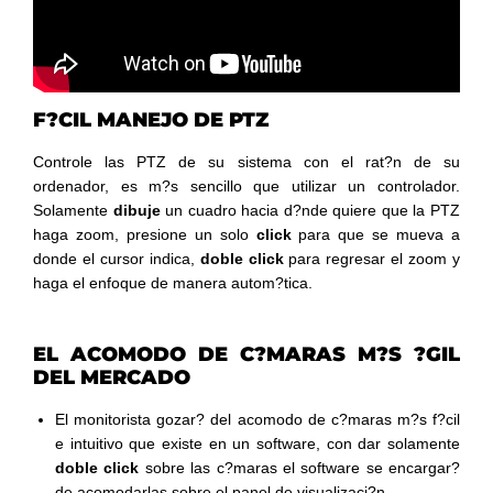
F?CIL MANEJO DE PTZ
Controle las PTZ de su sistema con el rat?n de su
ordenador, es m?s sencillo que utilizar un controlador.
Solamente
dibuje
un cuadro hacia d?nde quiere que la PTZ
haga zoom, presione un solo
click
para que se mueva a
donde el cursor indica,
doble click
para regresar el zoom y
haga el enfoque de manera autom?tica.
EL ACOMODO DE C?MARAS M?S ?GIL
DEL MERCADO
El monitorista gozar? del acomodo de c?maras m?s f?cil
e intuitivo que existe en un software, con dar solamente
doble click
sobre las c?maras el software se encargar?
de acomodarlas sobre el panel de visualizaci?n.