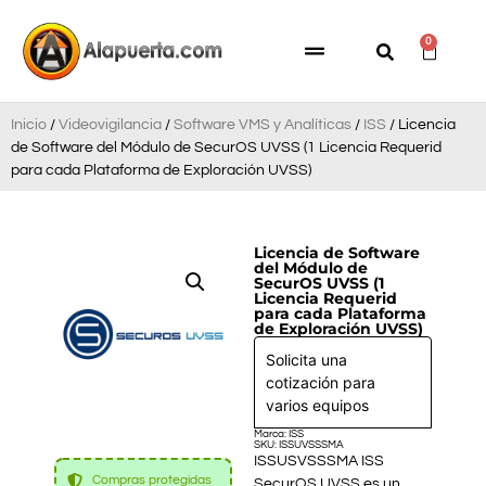
0
Inicio
/
Videovigilancia
/
Software VMS y Analíticas
/
ISS
/ Licencia
de Software del Módulo de SecurOS UVSS (1 Licencia Requerid
para cada Plataforma de Exploración UVSS)
Licencia de Software
del Módulo de
SecurOS UVSS (1
Licencia Requerid
para cada Plataforma
de Exploración UVSS)
Solicita una
cotización para
varios equipos
Marca: ISS
SKU: ISSUVSSSMA
ISSUSVSSSMA ISS
Compras protegidas
SecurOS UVSS es un