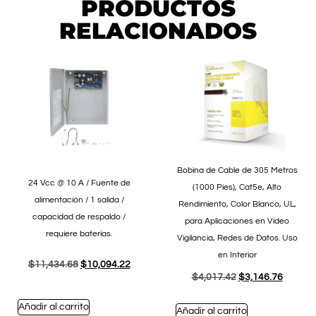
PRODUCTOS
RELACIONADOS
Bobina de Cable de 305 Metros
24 Vcc @ 10 A / Fuente de
(1000 Pies), Cat5e, Alto
alimentación / 1 salida /
Rendimiento, Color Blanco, UL,
capacidad de respaldo /
para Aplicaciones en Video
requiere baterías.
Vigilancia, Redes de Datos. Uso
en Interior
$
11,434.68
$
10,094.22
$
4,017.42
$
3,146.76
Añadir al carrito
Añadir al carrito