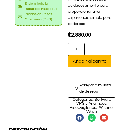
Envío a toda la
cuidadosamente para
República Mexicana
proporcionar una
Precios en Pesos
experiencia simple pero
Mexicanos (MXN)
poderosa…
$
2,880.00
Añadir al carrito
Agregar a mi lista
de deseos
Categorías:
Software
VMS y Analíticas
,
Videovigilancia
,
Wisenet
Wave