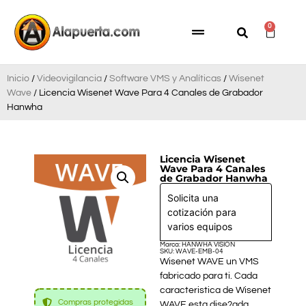
0
Inicio
/
Videovigilancia
/
Software VMS y Analíticas
/
Wisenet
Wave
/ Licencia Wisenet Wave Para 4 Canales de Grabador
Hanwha
Licencia Wisenet
Wave Para 4 Canales
de Grabador Hanwha
Solicita una
cotización para
varios equipos
Marca: HANWHA VISION
SKU: WAVE-EMB-04
Wisenet WAVE un VMS
fabricado para ti. Cada
caracteristica de Wisenet
Compras protegidas
WAVE esta dise?ada