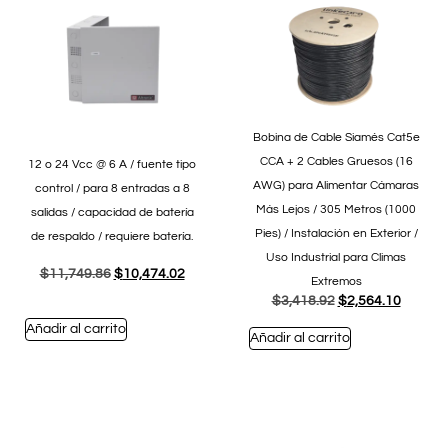
Bobina de Cable Siamés Cat5e
CCA + 2 Cables Gruesos (16
12 o 24 Vcc @ 6 A / fuente tipo
AWG) para Alimentar Cámaras
control / para 8 entradas a 8
Más Lejos / 305 Metros (1000
salidas / capacidad de batería
Pies) / Instalación en Exterior /
de respaldo / requiere batería.
Uso Industrial para Climas
$
11,749.86
$
10,474.02
Extremos
$
3,418.92
$
2,564.10
Añadir al carrito
Añadir al carrito