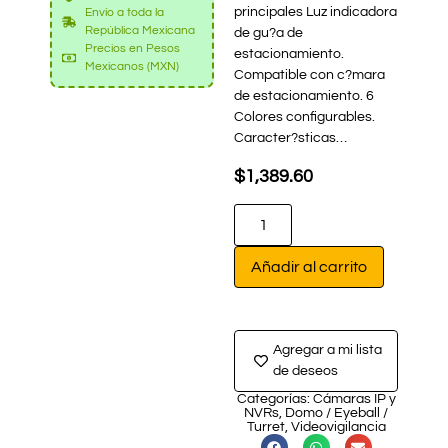
principales Luz indicadora
Envío a toda la
República Mexicana
de gu?a de
Precios en Pesos
estacionamiento.
Mexicanos (MXN)
Compatible con c?mara
de estacionamiento. 6
Colores configurables.
Caracter?sticas…
$
1,389.60
Añadir al carrito
Agregar a mi lista
de deseos
Categorías:
Cámaras IP y
NVRs
,
Domo / Eyeball /
Turret
,
Videovigilancia