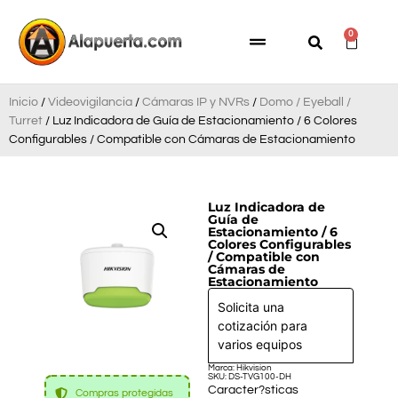
0
Inicio
/
Videovigilancia
/
Cámaras IP y NVRs
/
Domo / Eyeball /
Turret
/ Luz Indicadora de Guía de Estacionamiento / 6 Colores
Configurables / Compatible con Cámaras de Estacionamiento
Luz Indicadora de
Guía de
Estacionamiento / 6
Colores Configurables
/ Compatible con
Cámaras de
Estacionamiento
Solicita una
cotización para
varios equipos
Marca: Hikvision
SKU: DS-TVG100-DH
Caracter?sticas
Compras protegidas