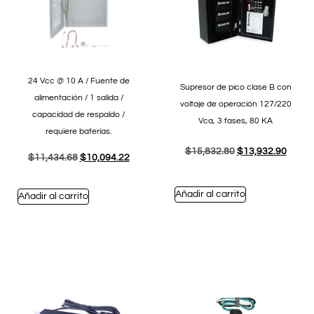
24 Vcc @ 10 A / Fuente de
Supresor de pico clase B con
alimentación / 1 salida /
voltaje de operación 127/220
capacidad de respaldo /
Vca, 3 fases, 80 KA
requiere baterías.
$
15,832.80
$
13,932.90
$
11,434.68
$
10,094.22
Añadir al carrito
Añadir al carrito