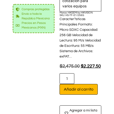
cotización para
varios equipos
Compras protegidas
Marca: HIKSEMI by HIKVISION
Envío a toda la
SKU: HS-TF-E1/256G
República Mexicana
Caracter?sticas
Precios en Pesos
Principales Formato:
Mexicanos (MXN)
Micro SDXC Capacidad:
256 GB Velocidad de
Lectura: 95 M/s Velocidad
de Escritura: 55 MB/s
Sistema de Archivos:
exFAT…
$
2,475.00
$
2,227.50
Añadir al carrito
Agregar a mi lista