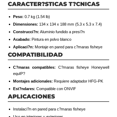
CARACTER?STICAS T?CNICAS
Peso:
0.7 kg (1.54 lb)
Dimensiones:
134 x 134 x 188 mm (5.3 x 5.3 x 7.4)
Construcci?n:
Aluminio fundido a presi?n
Acabado:
Pintura en polvo blanco
Aplicaci?n:
Montaje en pared para c?maras fisheye
COMPATIBILIDAD
C?maras compatibles:
C?maras fisheye Honeywell
equIP?
Montajes adicionales:
Requiere adaptador HFG-PK
Est?ndares:
Compatible con ONVIF
APLICACIONES
Instalaci?n en pared para c?maras fisheye
Uso en interiores y exteriores