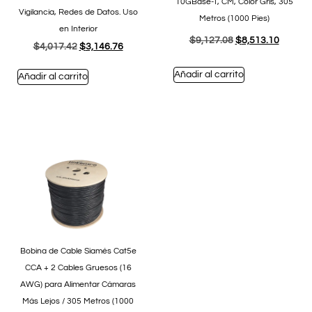
10GBase-T, CM, Color Gris, 305
Vigilancia, Redes de Datos. Uso
Metros (1000 Pies)
en Interior
$
9,127.08
$
8,513.10
$
4,017.42
$
3,146.76
Añadir al carrito
Añadir al carrito
Bobina de Cable Siamés Cat5e
CCA + 2 Cables Gruesos (16
AWG) para Alimentar Cámaras
Más Lejos / 305 Metros (1000