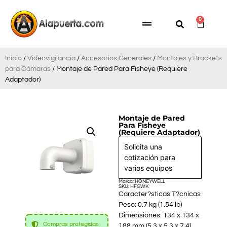
0
Inicio
/
Videovigilancia
/
Accesorios Generales
/
Montajes y Brackets
para Cámaras
/ Montaje de Pared Para Fisheye (Requiere
Adaptador)
Montaje de Pared
Para Fisheye
(Requiere Adaptador)
Solicita una
cotización para
varios equipos
Marca: HONEYWELL
SKU: HFGWK
Caracter?sticas T?cnicas
Peso: 0.7 kg (1.54 lb)
Dimensiones: 134 x 134 x
Compras protegidas
188 mm (5.3 x 5.3 x 7.4)