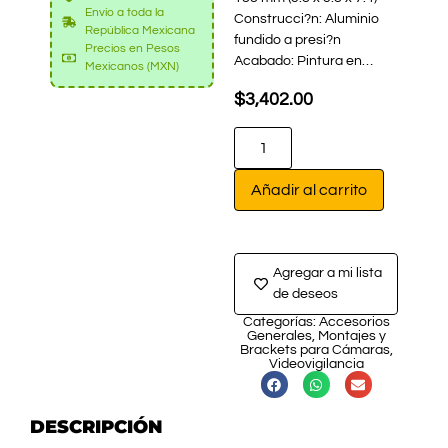
Envío a toda la
Construcci?n: Aluminio
República Mexicana
fundido a presi?n
Precios en Pesos
Acabado: Pintura en…
Mexicanos (MXN)
$
3,402.00
Añadir al carrito
Agregar a mi lista
de deseos
Categorías:
Accesorios
Generales
,
Montajes y
Brackets para Cámaras
,
Videovigilancia
DESCRIPCIÓN