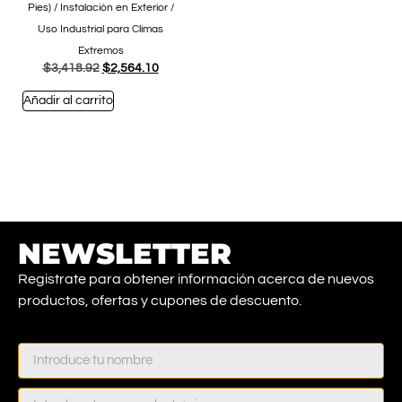
Pies) / Instalación en Exterior /
Uso Industrial para Climas
Extremos
$
3,418.92
$
2,564.10
Añadir al carrito
NEWSLETTER
Registrate para obtener información acerca de nuevos
productos, ofertas y cupones de descuento.