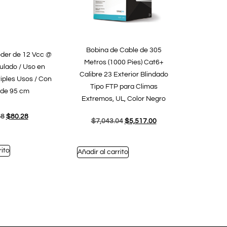
Bobina de Cable de 305
der de 12 Vcc @
Metros (1000 Pies) Cat6+
lado / Uso en
Calibre 23 Exterior Blindado
ltiples Usos / Con
Tipo FTP para Climas
 de 95 cm
Extremos, UL, Color Negro
88
$
80.28
$
7,043.04
$
5,517.00
rito
Añadir al carrito