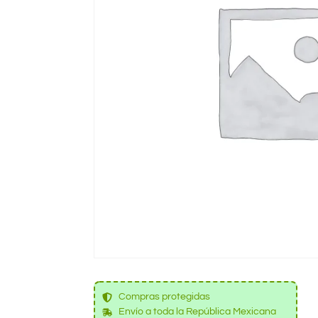
Compras protegidas
Envío a toda la República Mexicana