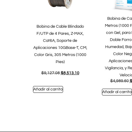
Bobina de Ca
Metros (1000 P
Bobina de Cable Blindado
con Gel, para 
F/UTP de 4 Pares, Z-MAX,
Doble Forr
Cat6A, Soporte de
Humedad, Bajo 
Aplicaciones 10GBase-T, CM,
Color Neg
Color Gris, 305 Metros (1000
Aplicaciones
Pies)
Vigilancia, y R
$
9,127.08
$
8,513.10
Veloci
$
4,989.60
Añadir al carrito
Añadir al carrito