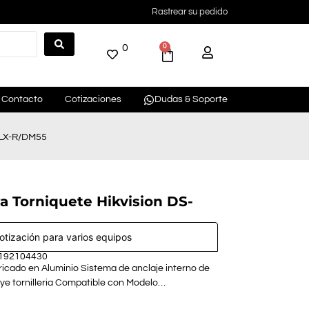
Rastrear su pedido
0
0
Contacto
Cotizaciones
Dudas & Soporte
00LX-R/DM55
ra Torniquete Hikvision DS-
cotización para varios equipos
 192104430
icado en Aluminio Sistema de anclaje interno de
ye tornilleria Compatible con Modelo…