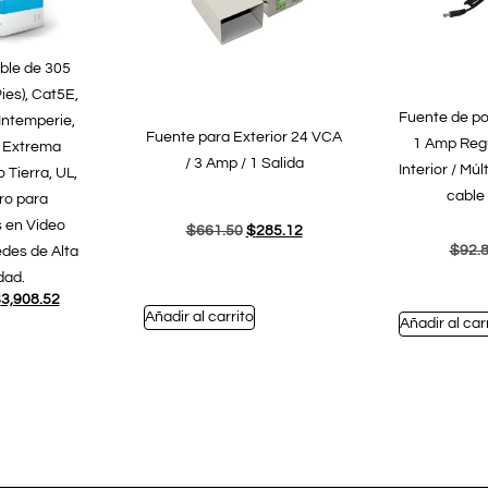
ble de 305
ies), Cat5E,
Fuente de po
Intemperie,
Fuente para Exterior 24 VCA
1 Amp Regu
o Extrema
/ 3 Amp / 1 Salida
Interior / Mú
Tierra, UL,
cable
ro para
 en Video
$
661.50
$
285.12
$
92.
edes de Alta
dad.
$
3,908.52
Añadir al carrito
Añadir al car