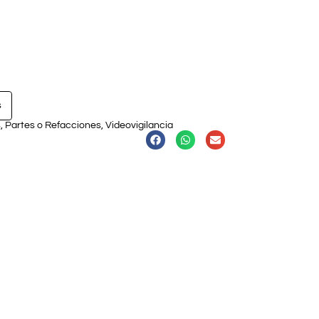
s
s
,
Partes o Refacciones
,
Videovigilancia