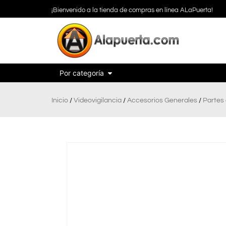
¡Bienvenido a la tienda de compras en línea ALaPuerta!
Por categoría
Inicio
/
Videovigilancia
/
Accesorios Generales
/
Partes