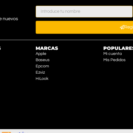
e nuevos
Reg
S
MARCAS
POPULARE
Apple
Mi cuenta
Baseus
Mis Pedidos
Epcom
Ezviz
HiLook