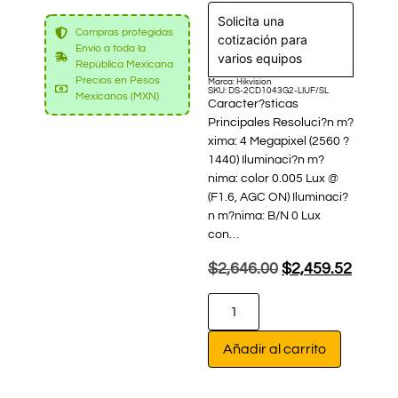
Solicita una
Compras protegidas
cotización para
Envío a toda la
varios equipos
República Mexicana
Precios en Pesos
Marca: Hikvision
SKU: DS-2CD1043G2-LIUF/SL
Mexicanos (MXN)
Caracter?sticas
Principales Resoluci?n m?
xima: 4 Megapixel (2560 ?
1440) Iluminaci?n m?
nima: color 0.005 Lux @
(F1.6, AGC ON) Iluminaci?
n m?nima: B/N 0 Lux
con…
$
2,646.00
$
2,459.52
Añadir al carrito