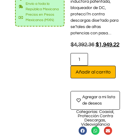
inductora patentada,
Envío a toda la
bloqueador de DC,
República Mexicana
protecci?n contra
Precios en Pesos
Mexicanos (MXN)
descargas dise?ado para
se?ales de altas
potencias con pasa…
$
4,392.36
$
1,949.22
Añadir al carrito
Agregar a mi lista
de deseos
Categorías:
Coaxial
,
Protección Contra
Descargas
,
Videovigilancia