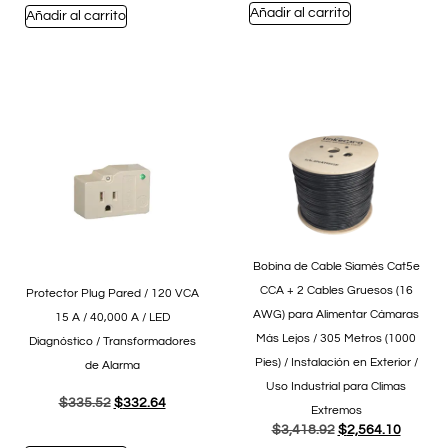
Añadir al carrito
Añadir al carrito
Bobina de Cable Siamés Cat5e
CCA + 2 Cables Gruesos (16
Protector Plug Pared / 120 VCA
AWG) para Alimentar Cámaras
15 A / 40,000 A / LED
Más Lejos / 305 Metros (1000
Diagnóstico / Transformadores
Pies) / Instalación en Exterior /
de Alarma
Uso Industrial para Climas
$
335.52
$
332.64
Extremos
$
3,418.92
$
2,564.10