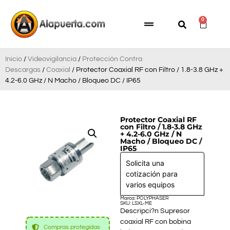
0
Inicio
/
Videovigilancia
/
Protección Contra
Descargas
/
Coaxial
/ Protector Coaxial RF con Filtro / 1.8-3.8 GHz +
4.2-6.0 GHz / N Macho / Bloqueo DC / IP65
Protector Coaxial RF
con Filtro / 1.8-3.8 GHz
+ 4.2-6.0 GHz / N
Macho / Bloqueo DC /
IP65
Solicita una
cotización para
varios equipos
Marca: POLYPHASER
SKU: LSXL-ME
Descripci?n Supresor
coaxial RF con bobina
Compras protegidas