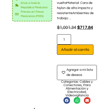
vueltaMaterial: Cara de
Envío a toda la
República Mexicana
Nylon de alta impacto y
Precios en Pesos
resistenteAmbientes de
Mexicanos (MXN)
trabajo:…
$
1,001.34
$
717.84
Añadir al carrito
Agregar a mi lista
de deseos
Categorías:
Cables y
Conectores
,
Para
Alimentación y
Electricidad
,
Videovigilancia