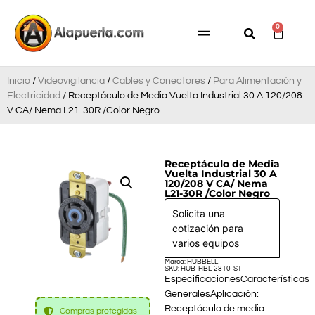
0
Inicio
/
Videovigilancia
/
Cables y Conectores
/
Para Alimentación y
Electricidad
/ Receptáculo de Media Vuelta Industrial 30 A 120/208
V CA/ Nema L21-30R /Color Negro
Receptáculo de Media
Vuelta Industrial 30 A
120/208 V CA/ Nema
L21-30R /Color Negro
Solicita una
cotización para
varios equipos
Marca: HUBBELL
SKU: HUB-HBL-2810-ST
EspecificacionesCaracterísticas
GeneralesAplicación:
Receptáculo de media
Compras protegidas