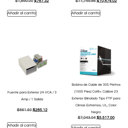
$
1,890.00
$
787.32
$
11,749.86
$
10,474.02
Añadir al carrito
Añadir al carrito
Bobina de Cable de 305 Metros
(1000 Pies) Cat6+ Calibre 23
Fuente para Exterior 24 VCA / 3
Exterior Blindado Tipo FTP para
Amp / 1 Salida
Climas Extremos, UL, Color
$
661.50
$
285.12
Negro
$
7,043.04
$
5,517.00
Añadir al carrito