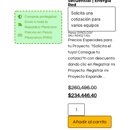
Secuencial | Energía
Red
Solicita una
Compras protegidas
cotización para
Envío a toda la
varios equipos
República Mexicana
Precios en Pesos
Marca: SYNOLOGY
SKU: RS4021XS+
Mexicanos (MXN)
Precios Especiales para
tu Proyecto. ?Solicita el
tuyo! Consigue tu
cotizaci?n con descuento
dando clic en Registrar mi
Proyecto. Registrar mi
Proyecto Expande…
$
260,496.00
$
234,446.40
Añadir al carrito