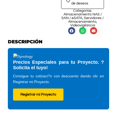
de deseos
Categorías:
Almacenamiento NAS /
SAN / eSATA
,
Servidores /
Almacenamiento
,
Videovigilancia
DESCRIPCIÓN
Precios Especiales para tu Proyecto. ?
Solicita el tuyo!
Consigue tu cotizaci?n con descuento dando clic en
Registrar mi Proyecto.
Registrar mi Proyecto