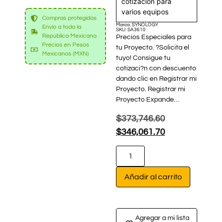
cotización para
varios equipos
Compras protegidas
Marca: SYNOLOGY
Envío a toda la
SKU: SA3610
República Mexicana
Precios Especiales para
Precios en Pesos
tu Proyecto. ?Solicita el
Mexicanos (MXN)
tuyo! Consigue tu
cotizaci?n con descuento
dando clic en Registrar mi
Proyecto. Registrar mi
Proyecto Expande…
$
373,746.60
$
346,061.70
Añadir al carrito
Agregar a mi lista