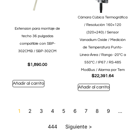
Cámara Cúbica Termográfica
/ Resolución 160×120
Extension para montaje de
(320×240) / Sensor
techo 36 pulgadas
Vanadium Oxide / Medición
compatible con SBP-
de Temperatura Punto-
302CMB / SBP-302CM
Línea-Área / Rango -20°C a
550°C / IP67 / RS-485
$
1,890.00
ModBus / Alarma por Tem
$
22,391.64
Añadir al carrito
Añadir al carrito
1
2
3
4
5
6
7
8
9
…
444
Siguiente >