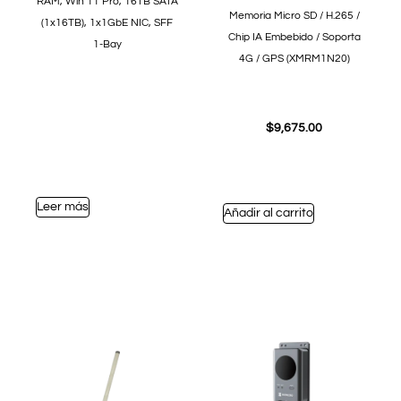
RAM, Win 11 Pro, 16TB SATA
Memoria Micro SD / H.265 /
(1x16TB), 1x1GbE NIC, SFF
Chip IA Embebido / Soporta
1-Bay
4G / GPS (XMRM1N20)
$
9,675.00
Leer más
Añadir al carrito