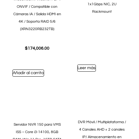
1x1Gbps NIC, 2U
ONVIF / Compatible con
Rackmount
Cámaras IA / Salida HDMI en
4K / Soporta RAID 5/6
(XRN3220RB232TB)
$
174,006.00
Leer más
Añadir al carrito
DVR Móvil / Multiplataforma /
Servidor NVR 150 para VMS
4 Canales AHD + 2 canales
ISS – Core i3-14100, 8GB
IP/ Almacenamiento en