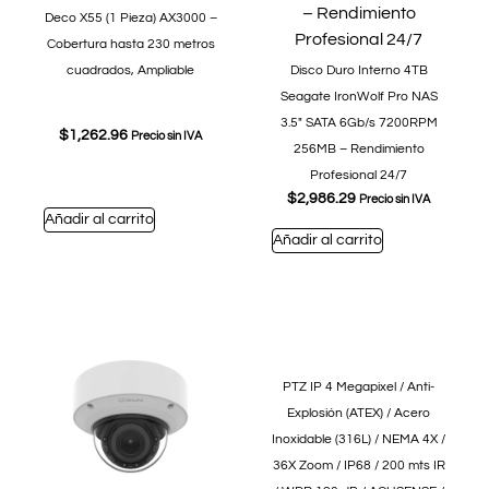
Deco X55 (1 Pieza) AX3000 –
Cobertura hasta 230 metros
cuadrados, Ampliable
Disco Duro Interno 4TB
Seagate IronWolf Pro NAS
3.5″ SATA 6Gb/s 7200RPM
$
1,262.96
Precio sin IVA
256MB – Rendimiento
Profesional 24/7
$
2,986.29
Precio sin IVA
Añadir al carrito
Añadir al carrito
PTZ IP 4 Megapixel / Anti-
Explosión (ATEX) / Acero
Inoxidable (316L) / NEMA 4X /
36X Zoom / IP68 / 200 mts IR