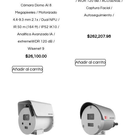
/ WDR 120 dB / ACUSENSE /
Cámara Domo AI 8
Captura Facial /
Megapíxeles / Motorizado
Autoseguimiento /
4.4-9.3 mm 2.1x / Dual NPU /
IR 50 m (164 ft) / IP52 IK10 /
Analítica Avanzada IA /
$
262,207.98
extremeWDR 120 dB /
Wisenet 9
$
26,100.00
Añadir al carrito
Añadir al carrito