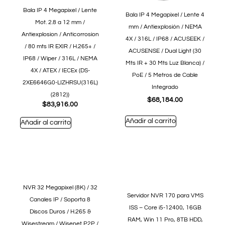
Bala IP 4 Megapixel / Lente
Bala IP 4 Megapixel / Lente 4
Mot. 2.8 a 12 mm /
mm / Antiexplosión / NEMA
Antiexplosion / Anticorrosion
4X / 316L / IP68 / ACUSEEK /
/ 80 mts IR EXIR / H.265+ /
ACUSENSE / Dual Light (30
IP68 / Wiper / 316L / NEMA
Mts IR + 30 Mts Luz Blanca) /
4X / ATEX / IECEx (DS-
PoE / 5 Metros de Cable
2XE6646G0-LIZHRSU(316L)
Integrado
(2812))
$
68,184.00
$
83,916.00
Añadir al carrito
Añadir al carrito
NVR 32 Megapixel (8K) / 32
Servidor NVR 170 para VMS
Canales IP / Soporta 8
ISS – Core i5-12400, 16GB
Discos Duros / H.265 &
RAM, Win 11 Pro, 8TB HDD,
Wisestream / Wisenet P2P /