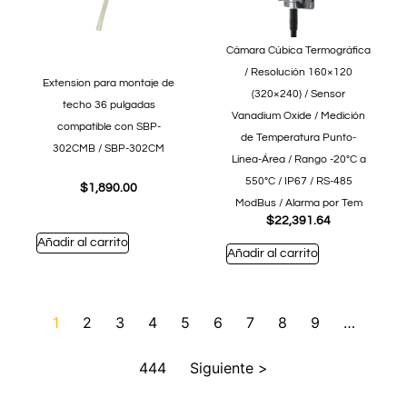
Cámara Cúbica Termográfica
/ Resolución 160×120
Extension para montaje de
(320×240) / Sensor
techo 36 pulgadas
Vanadium Oxide / Medición
compatible con SBP-
de Temperatura Punto-
302CMB / SBP-302CM
Línea-Área / Rango -20°C a
550°C / IP67 / RS-485
$
1,890.00
ModBus / Alarma por Tem
$
22,391.64
Añadir al carrito
Añadir al carrito
1
2
3
4
5
6
7
8
9
…
444
Siguiente >