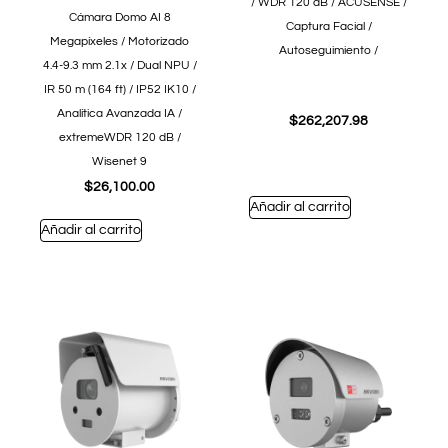
/ WDR 120 dB / ACUSENSE /
Cámara Domo AI 8
Captura Facial /
Megapíxeles / Motorizado
Autoseguimiento /
4.4-9.3 mm 2.1x / Dual NPU /
IR 50 m (164 ft) / IP52 IK10 /
Analítica Avanzada IA /
$
262,207.98
extremeWDR 120 dB /
Wisenet 9
$
26,100.00
Añadir al carrito
Añadir al carrito