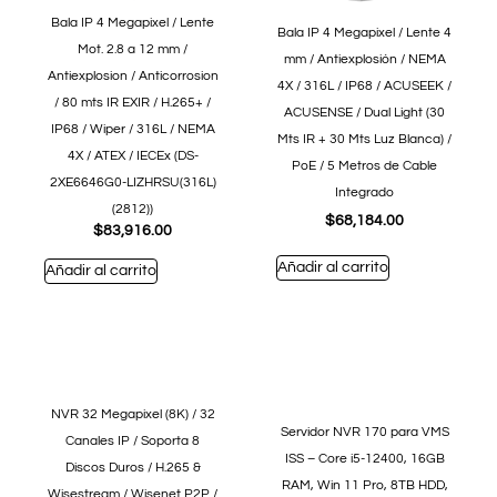
Bala IP 4 Megapixel / Lente
Bala IP 4 Megapixel / Lente 4
Mot. 2.8 a 12 mm /
mm / Antiexplosión / NEMA
Antiexplosion / Anticorrosion
4X / 316L / IP68 / ACUSEEK /
/ 80 mts IR EXIR / H.265+ /
ACUSENSE / Dual Light (30
IP68 / Wiper / 316L / NEMA
Mts IR + 30 Mts Luz Blanca) /
4X / ATEX / IECEx (DS-
PoE / 5 Metros de Cable
2XE6646G0-LIZHRSU(316L)
Integrado
(2812))
$
68,184.00
$
83,916.00
Añadir al carrito
Añadir al carrito
NVR 32 Megapixel (8K) / 32
Servidor NVR 170 para VMS
Canales IP / Soporta 8
ISS – Core i5-12400, 16GB
Discos Duros / H.265 &
RAM, Win 11 Pro, 8TB HDD,
Wisestream / Wisenet P2P /