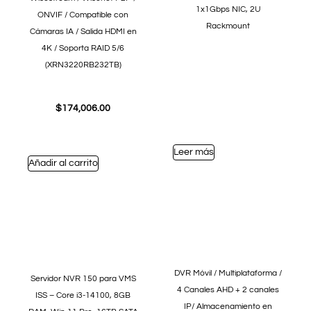
1x1Gbps NIC, 2U
ONVIF / Compatible con
Rackmount
Cámaras IA / Salida HDMI en
4K / Soporta RAID 5/6
(XRN3220RB232TB)
$
174,006.00
Leer más
Añadir al carrito
DVR Móvil / Multiplataforma /
Servidor NVR 150 para VMS
4 Canales AHD + 2 canales
ISS – Core i3-14100, 8GB
IP/ Almacenamiento en