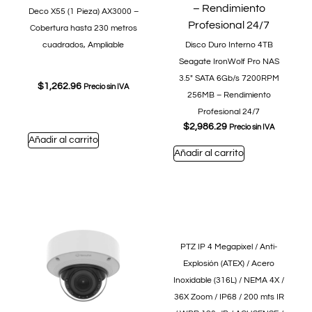
Deco X55 (1 Pieza) AX3000 –
Cobertura hasta 230 metros
cuadrados, Ampliable
Disco Duro Interno 4TB
Seagate IronWolf Pro NAS
3.5″ SATA 6Gb/s 7200RPM
$
1,262.96
Precio sin IVA
256MB – Rendimiento
Profesional 24/7
$
2,986.29
Precio sin IVA
Añadir al carrito
Añadir al carrito
PTZ IP 4 Megapixel / Anti-
Explosión (ATEX) / Acero
Inoxidable (316L) / NEMA 4X /
36X Zoom / IP68 / 200 mts IR