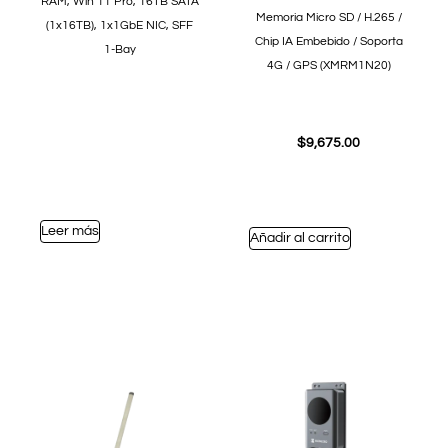
RAM, Win 11 Pro, 16TB SATA
Memoria Micro SD / H.265 /
(1x16TB), 1x1GbE NIC, SFF
Chip IA Embebido / Soporta
1-Bay
4G / GPS (XMRM1N20)
$
9,675.00
Leer más
Añadir al carrito