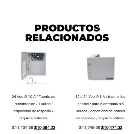
PRODUCTOS
RELACIONADOS
24 Vcc @ 10 A / Fuente de
12 o 24 Vcc @ 6 A / fuente tipo
alimentación / 1 salida /
control / para 8 entradas a 8
capacidad de respaldo /
salidas / capacidad de batería
requiere baterías.
de respaldo / requiere batería.
$
11,434.68
$
10,094.22
$
11,749.86
$
10,474.02