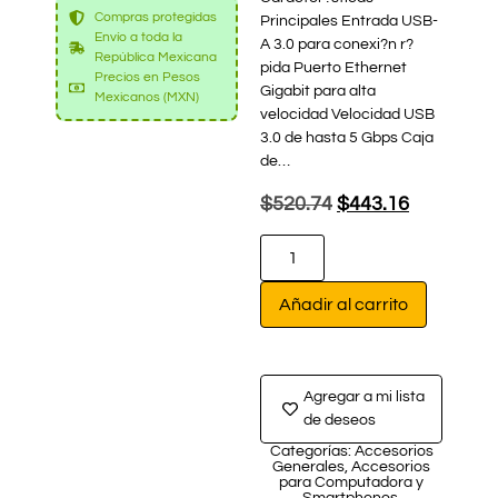
Compras protegidas
Principales Entrada USB-
Envío a toda la
A 3.0 para conexi?n r?
República Mexicana
pida Puerto Ethernet
Precios en Pesos
Gigabit para alta
Mexicanos (MXN)
velocidad Velocidad USB
3.0 de hasta 5 Gbps Caja
de…
$
520.74
$
443.16
Añadir al carrito
Agregar a mi lista
de deseos
Categorías:
Accesorios
Generales
,
Accesorios
para Computadora y