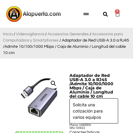
0
Inicio
/
Videovigilancia
/
Accesorios Generales
/
Accesorios para
Computadora y Smartphones
/ Adaptador de Red USB-A 3.0 a RJ45
/Admite 10/100/1000 Mbps / Caja de Aluminio / Longitud del cable
10 cm
Adaptador de Red
USB-A 3.0 a RJ45
/Admite 10/100/1000
Mbps / Caja de
Aluminio / Longitud
del cable 10 cm
Solicita una
cotización para
varios equipos
Marca: UGREEN
SKU: 50922
Caracter?sticas