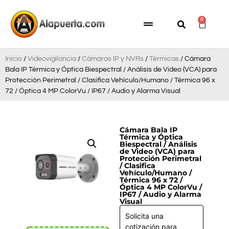
0
Inicio
/
Videovigilancia
/
Cámaras IP y NVRs
/
Térmicas
/ Cámara
Bala IP Térmica y Óptica Biespectral / Análisis de Video (VCA) para
Protección Perimetral / Clasifica Vehículo/Humano / Térmica 96 x
72 / Óptica 4 MP ColorVu / IP67 / Audio y Alarma Visual
Cámara Bala IP
Térmica y Óptica
Biespectral / Análisis
de Video (VCA) para
Protección Perimetral
/ Clasifica
Vehículo/Humano /
Térmica 96 x 72 /
Óptica 4 MP ColorVu /
IP67 / Audio y Alarma
Visual
Solicita una
cotización para