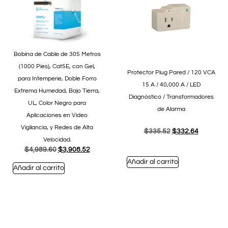
Bobina de Cable de 305 Metros
(1000 Pies), Cat5E, con Gel,
Protector Plug Pared / 120 VCA
para Intemperie, Doble Forro
15 A / 40,000 A / LED
Extrema Humedad, Bajo Tierra,
Diagnóstico / Transformadores
UL, Color Negro para
de Alarma
Aplicaciones en Video
Vigilancia, y Redes de Alta
$
335.52
$
332.64
Velocidad.
$
4,989.60
$
3,908.52
Añadir al carrito
Añadir al carrito