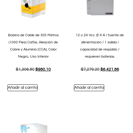
Bobina de Cable de 305 Metros
12 o 24 Vcc @ 4 A / fuente de
(1000 Pies) Cat5e, Aleación de
alimentación / 1 salida /
Cobre y Aluminio (CCA), Color
capacidad de respaldo /
Negro, Uso Interior
requieren baterías.
$
1,306.80
$
980.10
$
7,279.20
$
6,421.86
Añadir al carrito
Añadir al carrito