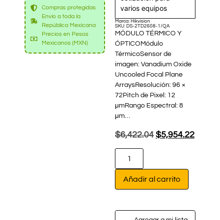
varios equipos
Compras protegidas
Envío a toda la
Marca: Hikvision
República Mexicana
SKU: DS-2TD2608-1/QA
MÓDULO TÉRMICO Y
Precios en Pesos
Mexicanos (MXN)
ÓPTICOMódulo
TérmicoSensor de
imagen: Vanadium Oxide
Uncooled Focal Plane
ArraysResolución: 96 ×
72Pitch de Pixel: 12
μmRango Espectral: 8
μm…
$
6,422.04
$
5,954.22
Añadir al carrito