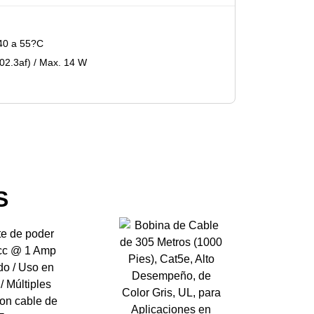
40 a 55?C
802.3af) / Max. 14 W
S