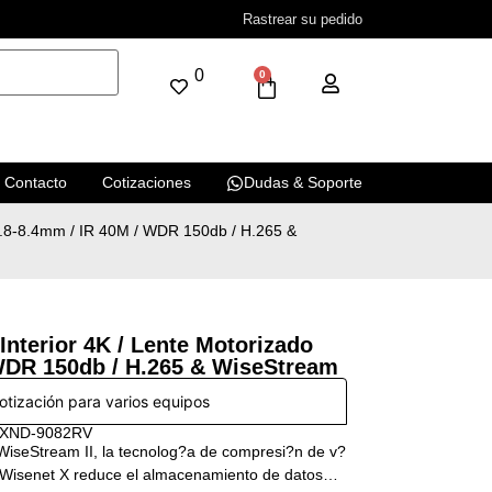
Rastrear su pedido
0
0
Contacto
Cotizaciones
Dudas & Soporte
2.8-8.4mm / IR 40M / WDR 150db / H.265 &
nterior 4K / Lente Motorizado
 WDR 150db / H.265 & WiseStream
cotización para varios equipos
 XND-9082RV
WiseStream II, la tecnolog?a de compresi?n de v?
 Wisenet X reduce el almacenamiento de datos…