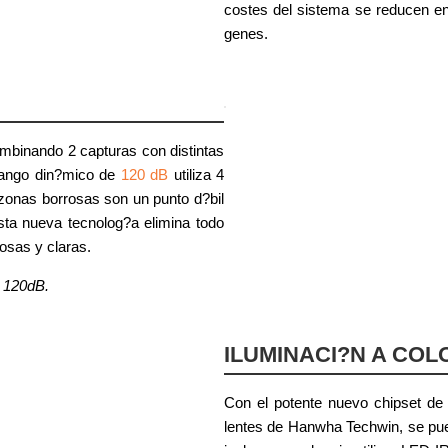
costes del sistema se reducen e
genes.
binando 2 capturas con distintas
rango din?mico de
120 dB
utiliza 4
zonas borrosas son un punto d?bil
sta nueva tecnolog?a elimina todo
osas y claras.
n 120dB.
ILUMINACI?N A COL
Con el potente nuevo chipset de
lentes de Hanwha Techwin, se pue