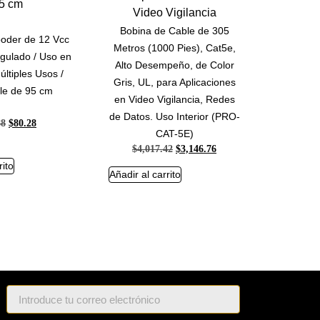
Bobina de Cable de 305
oder de 12 Vcc
Metros (1000 Pies), Cat5e,
ulado / Uso en
Alto Desempeño, de Color
Múltiples Usos /
Gris, UL, para Aplicaciones
le de 95 cm
en Video Vigilancia, Redes
de Datos. Uso Interior (PRO-
88
$
80.28
CAT-5E)
$
4,017.42
$
3,146.76
rito
Añadir al carrito