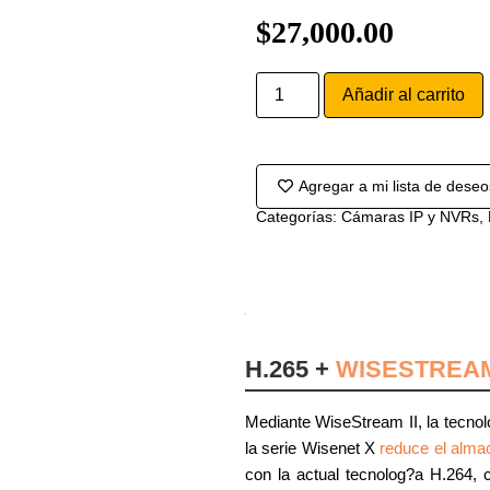
$
27,000.00
Añadir al carrito
Agregar a mi lista de deseo
Categorías:
Cámaras IP y NVRs
,
H.265 +
WISESTREAM
Mediante WiseStream II, la tecn
la serie Wisenet X
reduce el alma
con la actual tecnolog?a H.264,