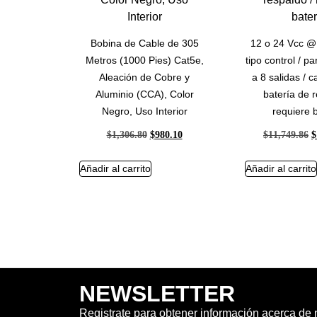
Bobina de Cable de 305
12 o 24 Vcc @ 
Metros (1000 Pies) Cat5e,
tipo control / p
Aleación de Cobre y
a 8 salidas / 
Aluminio (CCA), Color
batería de r
Negro, Uso Interior
requiere b
$
1,306.80
$
980.10
$
11,749.86
$
Añadir al carrito
Añadir al carrito
NEWSLETTER
Registrate para obtener información acerca de