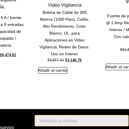
Bobina de Cable de 305
Fuente de p
6 A / fuente
Metros (1000 Pies), Cat5e,
@ 1 Amp Reg
ara 8 entradas
Alto Rendimiento, Color
Interior / 
capacidad de
Blanco, UL, para
Con cab
espaldo /
Aplicaciones en Video
atería.
Vigilancia, Redes de Datos.
$
92.
Uso en Interior
10,474.02
$
4,017.42
$
3,146.76
Añadir al car
Añadir al carrito
 nuevos