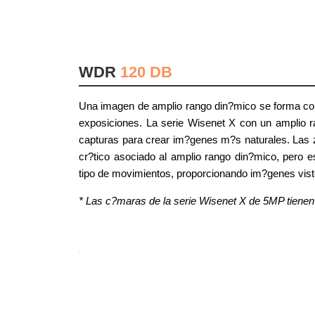
WDR
120 DB
Una imagen de amplio rango din?mico se forma com
exposiciones. La serie Wisenet X con un amplio 
capturas para crear im?genes m?s naturales. Las 
cr?tico asociado al amplio rango din?mico, pero e
tipo de movimientos, proporcionando im?genes vist
* Las c?maras de la serie Wisenet X de 5MP tiene