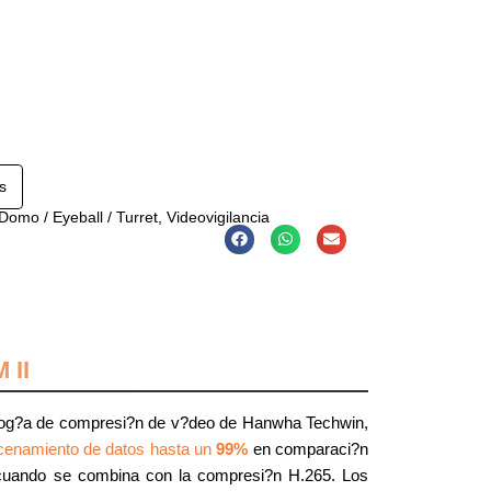
s
Domo / Eyeball / Turret
,
Videovigilancia
 II
olog?a de compresi?n de v?deo de Hanwha Techwin,
cenamiento de datos hasta un
99%
en comparaci?n
 cuando se combina con la compresi?n H.265. Los