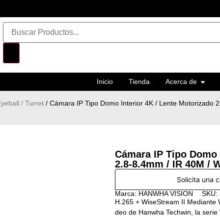
Inicio
Tienda
Acerca de
yeball / Turret
/ Cámara IP Tipo Domo Interior 4K / Lente Motorizado 
Cámara IP Tipo Domo I
2.8-8.4mm / IR 40M /
Solicita una 
Marca: HANWHA VISION
SKU:
H.265 + WiseStream II Mediante 
deo de Hanwha Techwin, la serie