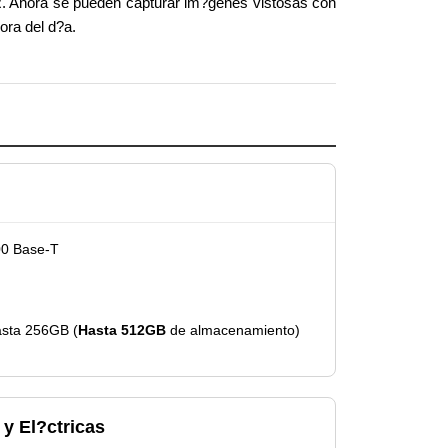
 IR. Ahora se pueden capturar im?genes vistosas con
ora del d?a.
00 Base-T
hasta 256GB (
Hasta 512GB
de almacenamiento)
 y El?ctricas