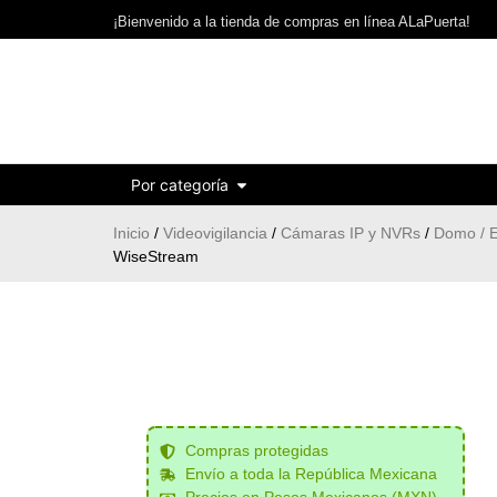
¡Bienvenido a la tienda de compras en línea ALaPuerta!
Por categoría
Inicio
/
Videovigilancia
/
Cámaras IP y NVRs
/
Domo / E
WiseStream
Compras protegidas
Envío a toda la República Mexicana