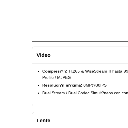
Video
Compresi?n:
H.265 & WiseStream II hasta 99
Profile / MJPEG
Resoluci?n m?xima:
8MP@30IPS
Dual Stream / Dual Codec Simult?neos con conf
Lente