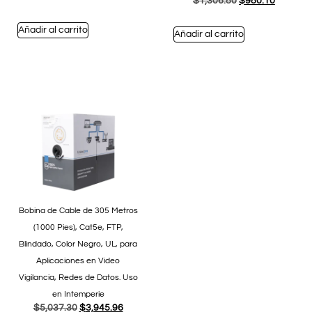
$
1,306.80
$
980.10
Añadir al carrito
Añadir al carrito
Bobina de Cable de 305 Metros
(1000 Pies), Cat5e, FTP,
Blindado, Color Negro, UL, para
Aplicaciones en Video
Vigilancia, Redes de Datos. Uso
en Intemperie
$
5,037.30
$
3,945.96