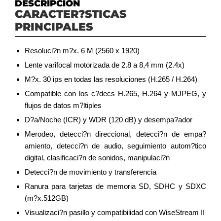
DESCRIPCIÓN
CARACTER?STICAS
PRINCIPALES
Resoluci?n m?x. 6 M (2560 x 1920)
Lente varifocal motorizada de 2.8 a 8,4 mm (2.4x)
M?x. 30 ips en todas las resoluciones (H.265 / H.264)
Compatible con los c?decs H.265, H.264 y MJPEG, y
flujos de datos m?ltiples
D?a/Noche (ICR) y WDR (120 dB) y desempa?ador
Merodeo, detecci?n direccional, detecci?n de empa?
amiento, detecci?n de audio, seguimiento autom?tico
digital, clasificaci?n de sonidos, manipulaci?n
Detecci?n de movimiento y transferencia
Ranura para tarjetas de memoria SD, SDHC y SDXC
(m?x.512GB)
Visualizaci?n pasillo y compatibilidad con WiseStream II