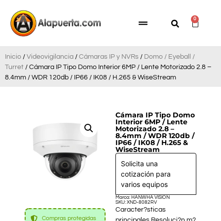
0
Inicio
/
Videovigilancia
/
Cámaras IP y NVRs
/
Domo / Eyeball /
Turret
/ Cámara IP Tipo Domo Interior 6MP / Lente Motorizado 2.8 –
8.4mm / WDR 120db / IP66 / IK08 / H.265 & WiseStream
Cámara IP Tipo Domo
Interior 6MP / Lente
Motorizado 2.8 –
8.4mm / WDR 120db /
IP66 / IK08 / H.265 &
WiseStream
Solicita una
cotización para
varios equipos
Marca: HANWHA VISION
SKU: XND-8082RV
Caracter?sticas
Compras protegidas
principales Resoluci?n m?