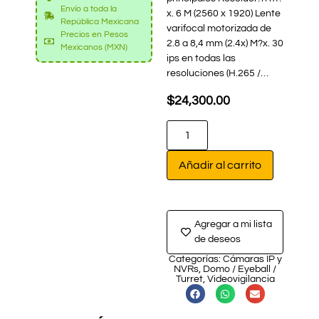
Envío a toda la
x. 6 M (2560 x 1920) Lente
República Mexicana
varifocal motorizada de
Precios en Pesos
2.8 a 8,4 mm (2.4x) M?x. 30
Mexicanos (MXN)
ips en todas las
resoluciones (H.265 /…
$
24,300.00
Añadir al carrito
Agregar a mi lista
de deseos
Categorías:
Cámaras IP y
NVRs
,
Domo / Eyeball /
Turret
,
Videovigilancia