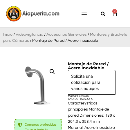
0
Inicio
/
Videovigilancia
/
Accesorios Generales
/
Montajes y Brackets
para Cámaras
/ Montaje de Pared / Acero Inoxidable
Montaje de Pared /
Acero Inoxidable
Solicita una
cotización para
varios equipos
Marca: Hikvision
SKU: DS-1697ZJ-X
Caracter?sticas
principales Montaje de
pared Dimensiones: 136 x
204.3 x 353.4 mm
Compras protegidas
Material: Acero Inoxidable
Envío a toda la