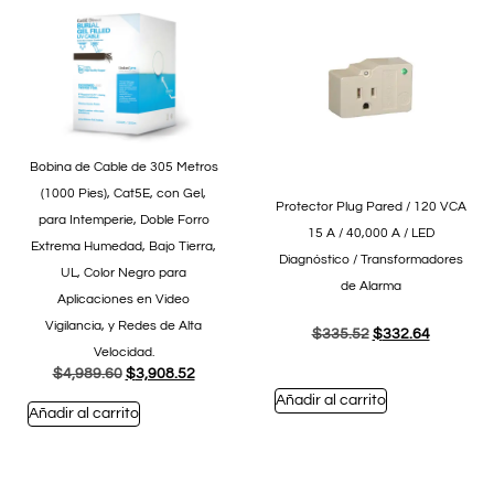
Bobina de Cable de 305 Metros
(1000 Pies), Cat5E, con Gel,
Protector Plug Pared / 120 VCA
para Intemperie, Doble Forro
15 A / 40,000 A / LED
Extrema Humedad, Bajo Tierra,
Diagnóstico / Transformadores
UL, Color Negro para
de Alarma
Aplicaciones en Video
Vigilancia, y Redes de Alta
$
335.52
$
332.64
Velocidad.
$
4,989.60
$
3,908.52
Añadir al carrito
Añadir al carrito