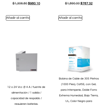
$
1,306.80
$
980.10
$
1,890.00
$
787.32
Añadir al carrito
Añadir al carrito
Bobina de Cable de 305 Metros
(1000 Pies), Cat5E, con Gel,
12 o 24 Vcc @ 4 A / fuente de
para Intemperie, Doble Forro
alimentación / 1 salida /
Extrema Humedad, Bajo Tierra,
capacidad de respaldo /
UL, Color Negro para
requieren baterías.