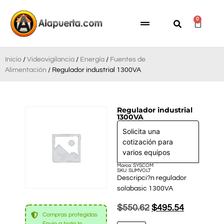
0
Inicio
/
Videovigilancia
/
Energía
/
Fuentes de
Alimentación
/ Regulador industrial 1300VA
Regulador industrial
1300VA
Solicita una
cotización para
varios equipos
Marca: SYSCOM
SKU: SLIMVOLT
Descripci?n regulador
solabasic 1300VA
$
550.62
$
495.54
Compras protegidas
Envío a toda la